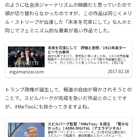
のように社会派ジャーナリズムの映画だと思っていたので
頭が切り替わらなかったのですが、この作品は同じくメリ
ル・ストリープが出演した『未来を花束にして』なんかと
同じでフェミニズム的な要素が高い作品でした。
未来を花束にして 評価と感想／1913年英ダー
ビーでの事件
自分も男ですけど、男死ねと思いましたね ☆4.5点予告編
映画データTOHOシネマズシャンテで度々予告編を目にし
ていて、行こう行こうと思ってたんですけど、1月27日の
週から『ドクター・ストレンジ』とか『スノーデン』とか
『マグニフィセント・セブ...
2017.02.18
eigamanzai.com
トランプ政権が誕生して、報道の自由が脅かされそうとの
ことで、スピルバーグが完成を急いだ作品とのことです
が、#MeTooにも掛かってきますよね。
スピルバーグ監督「#MeToo」を語る 「驚かな
かった」 | AERA DIGITAL（アエラデジタル）
最新作「ペンタゴン・ペーパーズ」の3月30日公開を前に
スピルバーグ監督が、朝日新聞などのインタビューで、