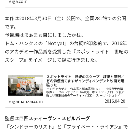
eiga.com
本作は2018年3月30日（金）公開で、全国281館での公開
です。
予告編はまぁまぁ目にしましたかね。
トム・ハンクスの「Not yet」の台詞が印象的で、2016年
のアカデミー作品賞を受賞した『スポットライト 世紀の
スクープ』をイメージして観に行きました。
スポットライト 世紀のスクープ 評価と感想／
有名俳優出てますがインディペンデント映画で頑
張った
さすがアカデミー作品賞と脚本賞面白い！ ☆5点予告編
映画データあらすじ2001年の夏、ボストン・グローブ紙に
新しい編集局長のマーティ・バロン（リーヴ・シュレイバ
ー）が着任する。マイアミからやってきたアウトサイダー
2016.04.20
eigamanzai.com
のバロンは、地元出身の誰も...
監督は巨匠
スティーヴン・スピルバーグ
『シンドラーのリスト』と『プライベート・ライアン』で