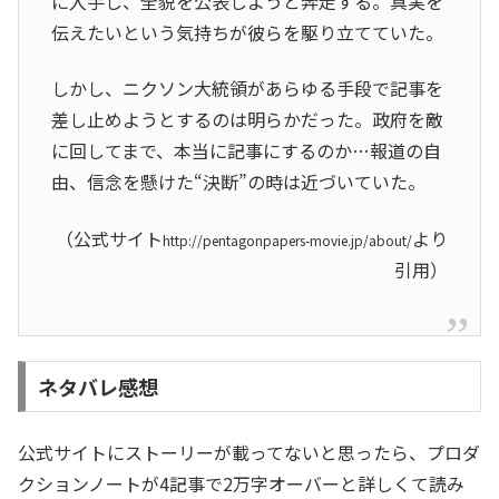
に入手し、全貌を公表しようと奔走する。真実を
伝えたいという気持ちが彼らを駆り立てていた。
しかし、ニクソン大統領があらゆる手段で記事を
差し止めようとするのは明らかだった。政府を敵
に回してまで、本当に記事にするのか…報道の自
由、信念を懸けた“決断”の時は近づいていた。
（公式サイト
より
http://pentagonpapers-movie.jp/about/
引用）
ネタバレ感想
公式サイトにストーリーが載ってないと思ったら、プロダ
クションノートが4記事で2万字オーバーと詳しくて読み