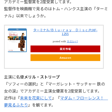
アカデミー監督賞を2度受賞してます。
監督作を映画館で見るのはトム・ハンクス主演の『ターミ
ナル』以来でしょうか。
ターミナル/Ｂｌｕ−ｒａｙ Ｄｉｓｃ/PJXF-
1255
posted with
カエレバ
楽天市場
Amazon
主演に名優
メリル・ストリープ
『ソフィーの選択』と『マーガレット・サッチャー 鉄の
女の涙』でアカデミー主演女優賞を2度受賞してます。
近作は『
未来を花束にして
』『
マダム・フローレンス！
夢見るふたり
』を観てます。