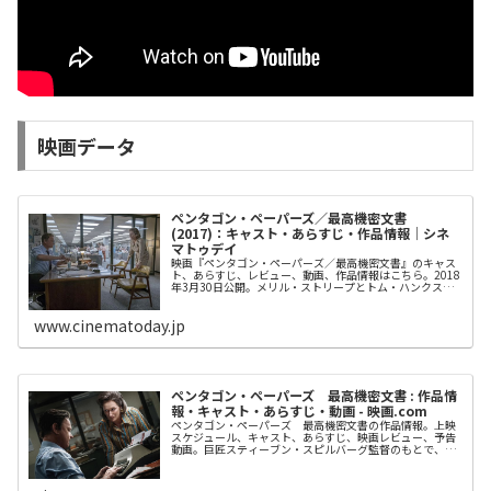
映画データ
ペンタゴン・ペーパーズ／最高機密文書
(2017)：キャスト・あらすじ・作品情報｜シネ
マトゥデイ
映画『ペンタゴン・ペーパーズ／最高機密文書』のキャス
ト、あらすじ、レビュー、動画、作品情報はこちら。2018
年3月30日公開。メリル・ストリープとトム・ハンクスが
共演し、スティーヴン・スピルバーグがメガホンを取った
社会派ドラマ。
www.cinematoday.jp
ペンタゴン・ペーパーズ 最高機密文書 : 作品情
報・キャスト・あらすじ・動画 - 映画.com
ペンタゴン・ペーパーズ 最高機密文書の作品情報。上映
スケジュール、キャスト、あらすじ、映画レビュー、予告
動画。巨匠スティーブン・スピルバーグ監督のもとで、メ
リル・ストリープとトム・ハンクスという2大オスカー俳
優が初共演を果た...