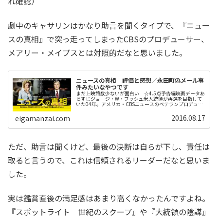
れ確認）
劇中のキャサリンはかなり助言を聞くタイプで、『ニュー
スの真相』で突っ走ってしまったCBSのプロデューサー、
メアリー・メイプスとは対照的だなと思いました。
ニュースの真相 評価と感想／永田町偽メール事
件みたいなやつです
まだ上映館数少ないが面白い ☆4.5点予告編映画データあ
らすじジョージ・W・ブッシュ米大統領が再選を目指して
いた04年。アメリカ・CBSニュースのベテランプロデュー
サー メアリー・メイプスは、伝説的ジャーナリスト ダ
ン・ラザーがアンカーマン...
2016.08.17
eigamanzai.com
ただ、助言は聞くけど、最後の決断は自らが下し、責任は
取ると言うので、これは信頼されるリーダーだなと思いま
した。
実は鑑賞直後の満足感はあまり高くなかったんですよね。
『スポットライト 世紀のスクープ』や『大統領の陰謀』