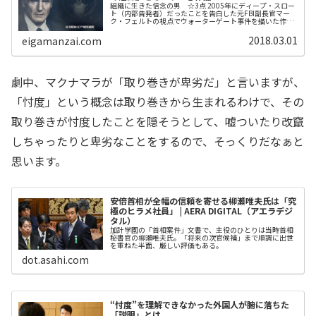
組織に生きた信念の男 ☆3点 2005年にディープ・スロー
ト（内部告発者）だったことを告白した元FBI副長官マー
ク・フェルトの視点でウォーターゲート事件を描いた作
品。 監督はピーター・ランデズマン、主演はリーアム・ニ
ーソン、共演にダイアン・レイン
2018.03.01
eigamanzai.com
劇中、マクナマラが「取り巻きが卑劣だ」と言いますが、
「忖度」という概念は取り巻きから生まれるわけで、その
取り巻きが忖度したことを隠そうとして、嘘ついたり改竄
しちゃったりと卑劣なことをするので、そっくりだなぁと
思います。
安倍首相が全幅の信頼を寄せる柳瀬唯夫氏は「究
極のヒラメ社員」 | AERA DIGITAL（アエラデジ
タル）
加計学園の「首相案件」文書で、主役のひとりは当時首相
秘書官の柳瀬唯夫氏。「将来の次官候補」まで順調に出世
を重ねた半面、厳しい評価もある。
dot.asahi.com
“忖度”を理解できなかった外国人が腑に落ちた
「説明」とは