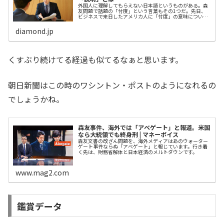
外国人に理解してもらえない日本語というものがある。森
友問題で話題の「忖度」という言葉もその1つだ。先日、
ビジネスで来日したアメリカ人に「忖度」の意味について
聞かれたとき、筆者はどのようにそれを説明し、納得して
もらったか。
diamond.jp
くすぶり続けてる経過も似てるなぁと思います。
朝日新聞はこの時のワシントン・ポストのようになれるの
でしょうかね。
森友事件、海外では「アベゲート」と報道。米国
なら大統領でも終身刑 | マネーボイス
森友文書の改ざん問題を、海外メディアはあのウォーター
ゲート事件ならぬ「アベゲート」と報じています。行き着
く先は、財務省解体と日本経済のメルトダウンです。
www.mag2.com
鑑賞データ