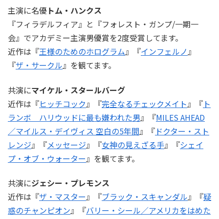
主演に名優
トム・ハンクス
『フィラデルフィア』と『フォレスト・ガンプ/一期一
会』でアカデミー主演男優賞を2度受賞してます。
近作は『
王様のためのホログラム
』『
インフェルノ
』
『
ザ・サークル
』を観てます。
共演に
マイケル・スタールバーグ
近作は『
ヒッチコック
』『
完全なるチェックメイト
』『
ト
ランボ ハリウッドに最も嫌われた男
』『
MILES AHEAD
／マイルス・デイヴィス 空白の5年間
』『
ドクター・スト
レンジ
』『
メッセージ
』『
女神の見えざる手
』『
シェイ
プ・オブ・ウォーター
』を観てます。
共演に
ジェシー・プレモンス
近作は『
ザ・マスター
』『
ブラック・スキャンダル
』『
疑
惑のチャンピオン
』『
バリー・シール／アメリカをはめた