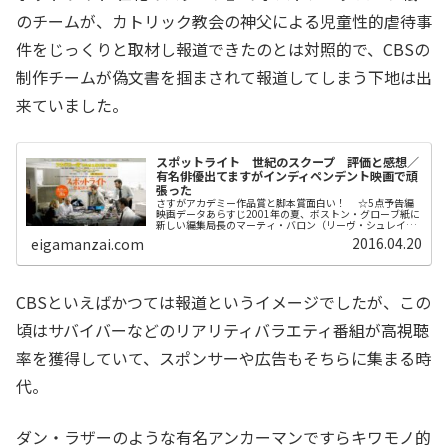
のチームが、カトリック教会の神父による児童性的虐待事
件をじっくりと取材し報道できたのとは対照的で、CBSの
制作チームが偽文書を掴まされて報道してしまう下地は出
来ていました。
スポットライト 世紀のスクープ 評価と感想／
有名俳優出てますがインディペンデント映画で頑
張った
さすがアカデミー作品賞と脚本賞面白い！ ☆5点予告編
映画データあらすじ2001年の夏、ボストン・グローブ紙に
新しい編集局長のマーティ・バロン（リーヴ・シュレイバ
ー）が着任する。マイアミからやってきたアウトサイダー
2016.04.20
eigamanzai.com
のバロンは、地元出身の誰も...
CBSといえばかつては報道というイメージでしたが、この
頃はサバイバーなどのリアリティバラエティ番組が高視聴
率を獲得していて、スポンサーや広告もそちらに集まる時
代。
ダン・ラザーのような有名アンカーマンですらキワモノ的