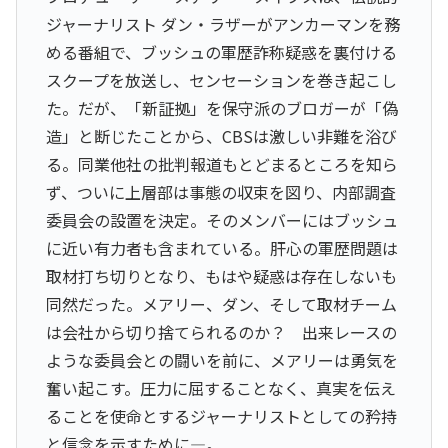
ジャーナリスト ダン・ラザーがアンカーマンを務
める番組で、ブッシュの軍歴詐称疑惑を裏付ける
スクープを放送し、センセーションを巻き起こし
た。だが、「新証拠」を保守派のブロガーが「偽
造」と断じたことから、CBSは激しい非難を浴び
る。同業他社の批判報道もとどまるところを知ら
ず、ついに上層部は事態の収束を図り、内部調査
委員会の設置を決定。そのメンバーにはブッシュ
に近い有力者も含まれている。肝心の軍歴問題は
取材打ち切りとなり、もはや疑惑は存在しないも
同然だった。メアリー、ダン、そして取材チーム
は会社から切り捨てられるのか？ 出来レースの
ような委員会との闘いを前に、メアリーは勇気を
奮い起こす。圧力に屈することなく、真実を伝え
ることを使命とするジャーナリストとしての矜持
と信念を示すために―。