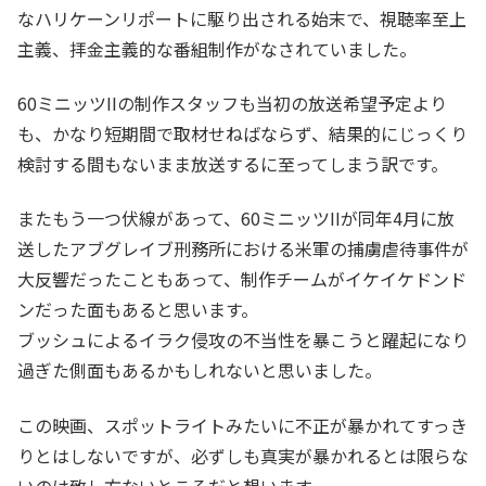
なハリケーンリポートに駆り出される始末で、視聴率至上
主義、拝金主義的な番組制作がなされていました。
60ミニッツIIの制作スタッフも当初の放送希望予定より
も、かなり短期間で取材せねばならず、結果的にじっくり
検討する間もないまま放送するに至ってしまう訳です。
またもう一つ伏線があって、60ミニッツIIが同年4月に放
送したアブグレイブ刑務所における米軍の捕虜虐待事件が
大反響だったこともあって、制作チームがイケイケドンド
ンだった面もあると思います。
ブッシュによるイラク侵攻の不当性を暴こうと躍起になり
過ぎた側面もあるかもしれないと思いました。
この映画、スポットライトみたいに不正が暴かれてすっき
りとはしないですが、必ずしも真実が暴かれるとは限らな
いのは致し方ないところだと想います。