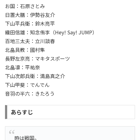
お国：石原さとみ
日置大膳：伊勢谷友介
下山平兵衛：鈴木亮平
織田信雄：知念侑李（Hey! Say! JUMP）
百地三太夫：立川談春
北畠具教：國村隼
長野左京亮：マキタスポーツ
北畠凛：平祐奈
下山次郎兵衛：満島真之介
下山甲斐：でんでん
音羽の半六：きたろう
あらすじ
時は戦国。