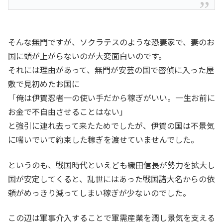
そんな無門ですが、ソクラテスのような恐妻家で、妻のお
国に頭が上がらないのが大変面白いのです。
それには理由があって、無門が安芸の国で密偵に入った屋
敷で見初めたお国に
「俺は伊賀忍者一の使い手だから稼ぎがいい。一生お前に
お金で不自由させることはない」
と強引に連れ去って来たためでしたが、伊賀の国は不景気
に喘いでいて約束した稼ぎを渡せていませんでした。
というのも、戦国時代といえども織田信長が勢力を拡大し
国が安定してくると、乱世にはあった戦国諸大名からの依
頼がめっきり減ってしまい稼ぎが少ないのでした。
この辺は軍事介入することで軍需産業を潤し景気を支える