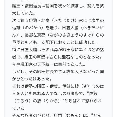
魔王・織田信長は諸国を次々と滅ぼし、勢力を拡
大していた。
次に狙う伊勢・北畠（きたばたけ）家には次男の
信雄（のぶかつ）を送り、日置大膳（へきだいぜ
ん）、長野左京亮（ながのさきょうのすけ）らの
重臣ともども、支配下におくことに成功した。
特に日置大膳はその武勇が織田家に轟くほどの猛
者で、織田の軍勢はさらに盤石なものとなった。
今や織田家の天下統一は目前であった。
しかし、その織田信長でさえ攻め入らなかった国
がひとつだけあった。
それは伊勢の隣国・伊賀。伊賀に棲（す）むのは
人を人とも思わぬ人でなしの忍者衆で、“虎狼
（ころう）の族（やから）”と呼ばれて恐れられ
ていた。
そんな忍者のひとり、無門（むもん）は、“どん