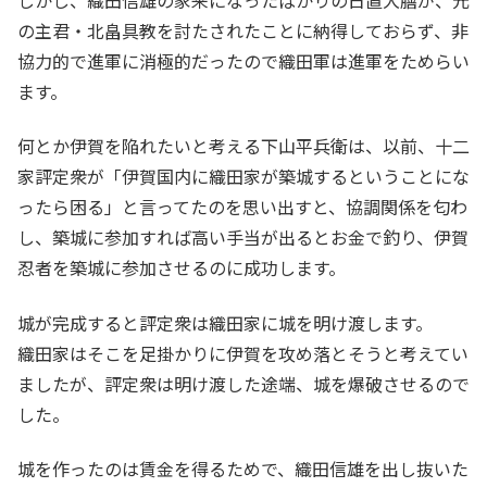
しかし、織田信雄の家来になったばかりの日置大膳が、元
の主君・北畠具教を討たされたことに納得しておらず、非
協力的で進軍に消極的だったので織田軍は進軍をためらい
ます。
何とか伊賀を陥れたいと考える下山平兵衛は、以前、十二
家評定衆が「伊賀国内に織田家が築城するということにな
ったら困る」と言ってたのを思い出すと、協調関係を匂わ
し、築城に参加すれば高い手当が出るとお金で釣り、伊賀
忍者を築城に参加させるのに成功します。
城が完成すると評定衆は織田家に城を明け渡します。
織田家はそこを足掛かりに伊賀を攻め落とそうと考えてい
ましたが、評定衆は明け渡した途端、城を爆破させるので
した。
城を作ったのは賃金を得るためで、織田信雄を出し抜いた