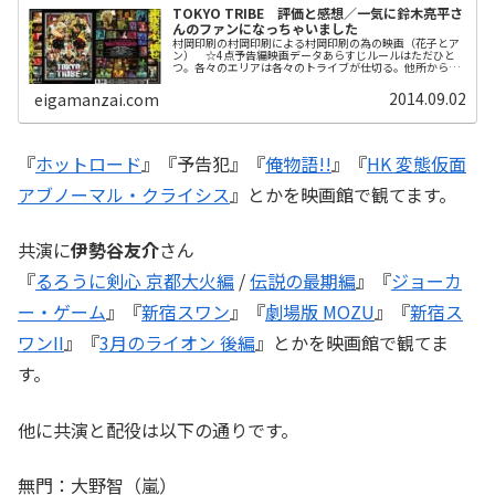
TOKYO TRIBE 評価と感想／一気に鈴木亮平さ
んのファンになっちゃいました
村岡印刷の村岡印刷による村岡印刷の為の映画（花子とア
ン） ☆4点予告編映画データあらすじルールはただひと
つ。各々のエリアは各々のトライブが仕切る。他所から入
って来た奴等は容赦しねえ！近い未来の “トーキョー”には
様々なトライブ（族）が存在し...
2014.09.02
eigamanzai.com
『
ホットロード
』『予告犯』『
俺物語!!
』『
HK 変態仮面
アブノーマル・クライシス
』とかを映画館で観てます。
共演に
伊勢谷友介
さん
『
るろうに剣心 京都大火編
/
伝説の最期編
』『
ジョーカ
ー・ゲーム
』『
新宿スワン
』『
劇場版 MOZU
』『
新宿ス
ワンII
』『
3月のライオン 後編
』とかを映画館で観てま
す。
他に共演と配役は以下の通りです。
無門：大野智（嵐）