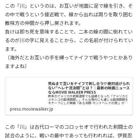
この「川」というのは、お互いが地面に足で線を引き、そ
の中で戦うという接近戦で、線から出れば周りを取り囲む
敵味方の仲間から押し戻されます。
負けは即ち死を意味することで、二本の線の間に倒れてい
るのが川の字に見えることから、この名前が付けられてい
ます。
（海外だとお互いの手を縛ってナイフで戦うやつとかあり
ますよね）
死ぬまで互いをナイフで刺し合う!? 絶対逃げられ
ない“ヘレナ流決闘”とは？｜最新の映画ニュース
ならMOVIE WALKER PRESS
昨年のアメリカ大統領選挙でも話題となった「アメリカと
メキシコの国境問題」。そんな現代にも通じる国境問題を
モチーフにした映画『ある決闘 -セントヘレナの掟-』が、6
月10日(土)に公開される。
press.moviewalker.jp
この「川」は古代ローマのコロッセオで行われた剣闘士の
試合のように、戦いの最中であっても行われれば、伊賀忍