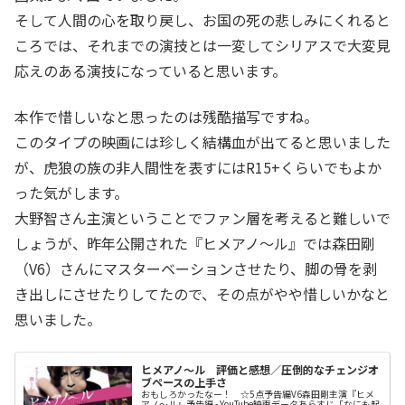
そして人間の心を取り戻し、お国の死の悲しみにくれると
ころでは、それまでの演技とは一変してシリアスで大変見
応えのある演技になっていると思います。
本作で惜しいなと思ったのは残酷描写ですね。
このタイプの映画には珍しく結構血が出てると思いました
が、虎狼の族の非人間性を表すにはR15+くらいでもよか
った気がします。
大野智さん主演ということでファン層を考えると難しいで
しょうが、昨年公開された『ヒメアノ～ル』では森田剛
（V6）さんにマスターベーションさせたり、脚の骨を剥
き出しにさせたりしてたので、その点がやや惜しいかなと
思いました。
ヒメアノ～ル 評価と感想／圧倒的なチェンジオ
ブペースの上手さ
おもしろかったなー！ ☆5点予告編V6森田剛主演『ヒメ
アノ～ル』予告編 - YouTube映画データあらすじ「なにも起