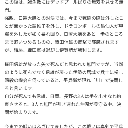
この後は、雑魚敵にはデッドプールばりの無双を見せる無
門。
強敵、日置大膳との対決では、今まで戦闘の際は外したこ
とが無かった鎖帷子を外し、ドラコンボールの亀仙人が甲
羅を外したが如く暴れ回り、日置大膳をあと一歩のところ
まで追いつめるものの、織田信雄の反撃で邪魔されます
が、結局、織田軍は退却し伊賀勢が勝利します。
織田信雄が放った矢で死んだと思われた無門ですが、当然
のように死んでなく信雄が戻った伊勢の居城で兵士に扮し
暗殺の機会を伺っていると、平兵衛が現れ「川」で決闘し
ろと言います。
自分が死んでも信雄、日置、長野の3人は手を出すなと約
束させると、3人と無門が引き連れた仲間が見守る中、決
闘が始まります。
今までの戦いはふざけてましたが、この戦いは真剣で平兵