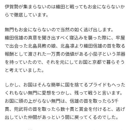
伊賀勢が集まらないのは織田と戦ってもお金にならないか
らで徹底しています。
無門もお金にならないので当然の如く逃げ出します。
織田信雄の真意を聞き出すべく寝込みを襲った際に、牢屋
で出会った北畠具教の娘、北畠凛より織田信雄の首を取る
報酬として渡された一万貫の価値がある小茄子という茶器
を持っていたので、それを元にしてお国と京都で暮らそう
と考えていました。
しかし、お国はそんな簡単に国を捨てるプライドもへった
くれもない無門に愛想をつかし、残って戦うと言います。
お国に頭の上がらない無門は、信雄の首を取ったら5千
貫、兜武将の首を取ったら数十貫と賞金を付けると、逃げ
出していた仲間があっという間に戻ってくるのでした。