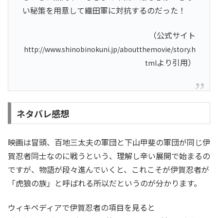
い秘策を用意して織田軍に対抗するのだった！
（公式サイト
http://www.shinobinokuni.jp/aboutthemovie/story.h
より引用）
tml
ネタバレ感想
映画は冒頭、百地三太夫の軍団と下山甲斐の軍団が同じ伊
賀忍者同士なのに戦うという、理解し辛い展開で始まるの
ですが、物語が段々進んでいくと、これこそが伊賀忍者が
「虎狼の族」と呼ばれる所以だというのが分かります。
ウィキペディアで伊賀忍者の項目を見ると