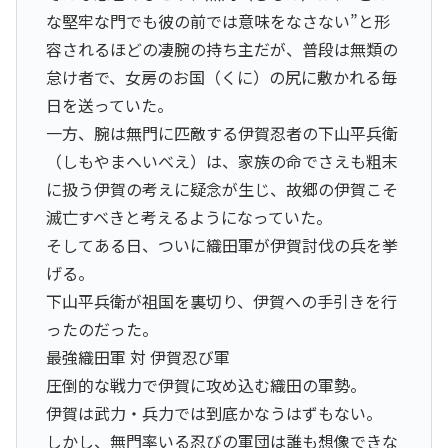
な堅牢な門でも彼の前では意味をなさない”と形
容されるほどの凄腕の持ち主だが、普段は無類の
怠け者で、女房のお国（くに）の尻に敷かれる毎
日を送っていた。
一方、腕は無門に匹敵する伊賀忍者の下山平兵衛
（しもやまへいべえ）は、家族の命でさえも粗末
に扱う伊賀の考えに疑念が生じ、故郷の伊賀こそ
滅亡すべきと考えるようになっていた。
そしてある日、ついに織田軍が伊賀討伐の兵を挙
げる。
下山平兵衛が祖国を裏切り、伊賀への手引きを行
ったのだった。
最強織田軍 対 伊賀忍び軍
圧倒的な戦力で伊賀に攻め込む織田の軍勢。
伊賀は武力・兵力では到底かなうはずもない。
しかし、無門率いる忍びの軍団は誰も想像できな