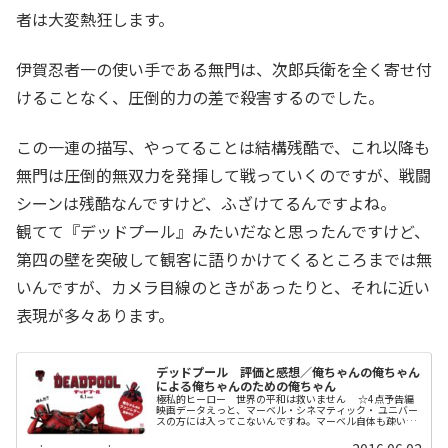
者は大変熱狂します。
伊賀忍者一の使い手である無門は、次郎兵衛を全く寄せ付
けることなく、圧倒的力の差で殺害するのでした。
この一連の描写、やってることは結構残酷で、これ以降も
無門は圧倒的無双力を発揮して戦っていくのですが、戦闘
シーンは残酷なんですけど、ふざけてるんですよね。
観てて『デッドプール』みたいだなと思ったんですけど、
第四の壁を突破して観客に語りかけてくるところまでは無
いんですが、カメラ目線のときがあったりと、それに近い
表現が多々あります。
デッドプール 評価と感想／俺ちゃんの俺ちゃん
による俺ちゃんのための俺ちゃん
極私的ヒーロー 世界の平和は救いません ☆4点予告編
映画データえっと、マーベル・シネマティック・ ユニバー
スの方には入ってこないんですね。マーベル自体も疎いん
ですが、Ｘ-メンはさらに疎くて...。正直、期待したほどで
は無かったんですけど、...