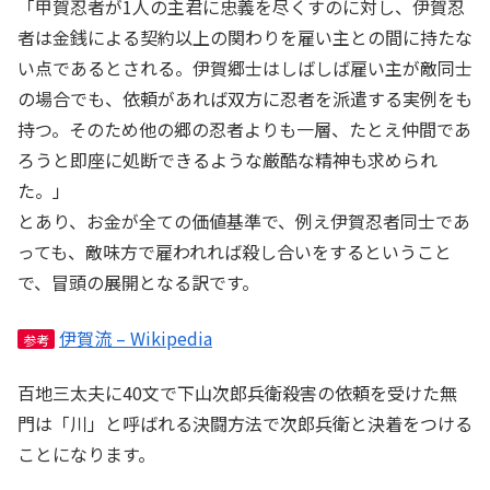
「甲賀忍者が1人の主君に忠義を尽くすのに対し、伊賀忍
者は金銭による契約以上の関わりを雇い主との間に持たな
い点であるとされる。伊賀郷士はしばしば雇い主が敵同士
の場合でも、依頼があれば双方に忍者を派遣する実例をも
持つ。そのため他の郷の忍者よりも一層、たとえ仲間であ
ろうと即座に処断できるような厳酷な精神も求められ
た。」
とあり、お金が全ての価値基準で、例え伊賀忍者同士であ
っても、敵味方で雇われれば殺し合いをするということ
で、冒頭の展開となる訳です。
伊賀流 – Wikipedia
参考
百地三太夫に40文で下山次郎兵衛殺害の依頼を受けた無
門は「川」と呼ばれる決闘方法で次郎兵衛と決着をつける
ことになります。