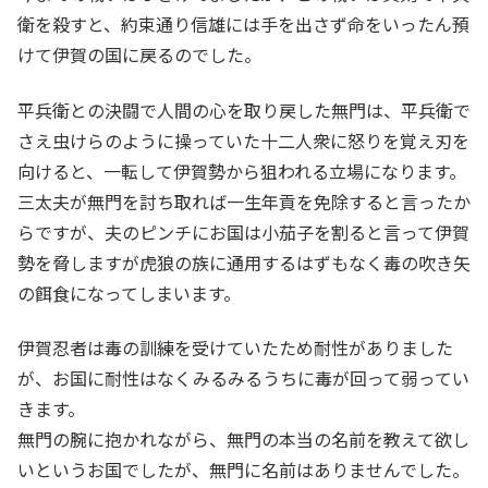
衛を殺すと、約束通り信雄には手を出さず命をいったん預
けて伊賀の国に戻るのでした。
平兵衛との決闘で人間の心を取り戻した無門は、平兵衛で
さえ虫けらのように操っていた十二人衆に怒りを覚え刃を
向けると、一転して伊賀勢から狙われる立場になります。
三太夫が無門を討ち取れば一生年貢を免除すると言ったか
らですが、夫のピンチにお国は小茄子を割ると言って伊賀
勢を脅しますが虎狼の族に通用するはずもなく毒の吹き矢
の餌食になってしまいます。
伊賀忍者は毒の訓練を受けていたため耐性がありました
が、お国に耐性はなくみるみるうちに毒が回って弱ってい
きます。
無門の腕に抱かれながら、無門の本当の名前を教えて欲し
いというお国でしたが、無門に名前はありませんでした。