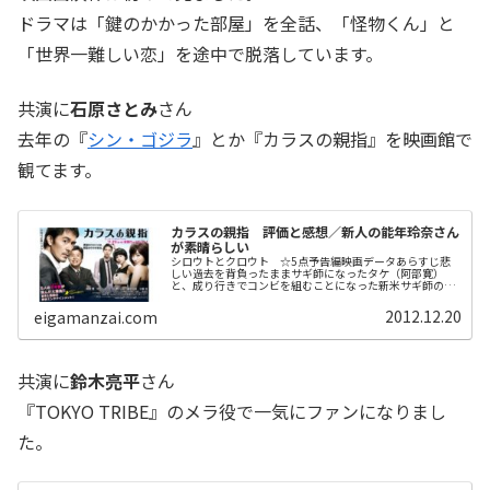
ドラマは「鍵のかかった部屋」を全話、「怪物くん」と
「世界一難しい恋」を途中で脱落しています。
共演に
石原さとみ
さん
去年の『
シン・ゴジラ
』とか『カラスの親指』を映画館で
観てます。
カラスの親指 評価と感想／新人の能年玲奈さん
が素晴らしい
シロウトとクロウト ☆5点予告編映画データあらすじ悲
しい過去を背負ったままサギ師になったタケ（阿部寛）
と、成り行きでコンビを組むことになった新米サギ師のテ
ツ（村上ショージ）。そんな2人の元に、ある日ひょんな
ことから河合やひろ（石原さとみ）と...
2012.12.20
eigamanzai.com
共演に
鈴木亮平
さん
『TOKYO TRIBE』のメラ役で一気にファンになりまし
た。