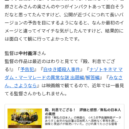
原さとみさんの奥さんのやつがインパクトあって面白そう
だなと思ってたんですけど、公開が近づくにつれて長いバ
ージョンの予告を目にするようになると、なんか最初のイ
メージと違ってイマイチな気がしたんですけど、結果的に
は面白くて観に行ってよかったです。
監督は
中村義洋
さん
監督の作品は最近のはわりと見てて『殿、利息でござ
る!』「
予告犯
』『
白ゆき姫殺人事件
』『
ナゾトキネマ マ
ダム・マーマレードの異常な謎 出題編
/
解答編
』『
みなさ
ん、さようなら
』は映画館で観てるので、近年では一番見
てる監督さんかもしれません。
殿、利息でござる！ 評価と感想／無私の日本人
の美徳
原作「無私の日本人」の映画化 ☆4.5点予告編映画データ
あらすじ金欠の仙台藩は百姓町人へ容赦なく重税を課し、
破産と夜逃げが相次いでいた。さびれ果てた小さな宿場
町・吉岡宿で、故郷の将来を心配する十三郎（阿部サダ