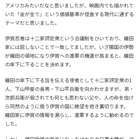
アメリカみたいだなと思いましたが、映画内でも描かれて
いた「金が全て」という価値基準が侵食する現代に通ずる
テーマだと思いました。
伊賀忍者は十二家評定衆という合議制をひいており、織田
家には屈しないことで一致してましたが、いざ隣国の伊勢
が織田の領地になり伊賀への進軍の機運が高まると、織田
の傘下に下ることを決めます。
織田の傘下に下る旨を伝える使者として十二家評定衆の1
人、下山甲斐の長男・下山平兵衛を向かわせますが、弟・
次郎兵衛が殺されても何とも思わない父や、人の命を虫け
ら同然のように扱う伊賀の国に絶望を抱き裏切ります。
織田家に伊賀の情報を漏らし、進軍するように勧めるので
した。