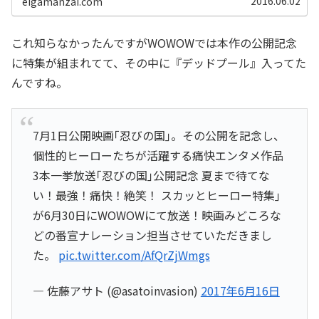
2016.06.02
eigamanzai.com
これ知らなかったんですがWOWOWでは本作の公開記念
に特集が組まれてて、その中に『デッドプール』入ってた
んですね。
7月1日公開映画｢忍びの国｣。その公開を記念し、
個性的ヒーローたちが活躍する痛快エンタメ作品
3本一挙放送｢忍びの国｣公開記念 夏まで待てな
い！最強！痛快！絶笑！ スカッとヒーロー特集｣
が6月30日にWOWOWにて放送！映画みどころな
どの番宣ナレーション担当させていただきまし
た。
pic.twitter.com/AfQrZjWmgs
— 佐藤アサト (@asatoinvasion)
2017年6月16日