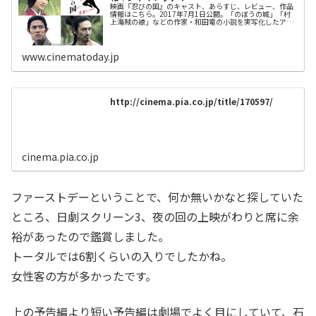
映画『忍びの国』のキャスト、あらすじ、レビュー、作品
情報はこちら。2017年7月1日公開。「のぼうの城」「村
上海賊の娘」などの作家・和田竜の小説を実写化したアク
ション時代劇。伊賀忍者最強とされる男・無門が、織田信
長の息子・信雄の軍勢と伊賀の...
www.cinematoday.jp
http://cinema.pia.co.jp/title/170597/
cinema.pia.co.jp
ファーストデーということで、何か無いかなと探していた
ところ、日劇スクリーン3、夜の回の上映がわりと席に余
裕があったので鑑賞しました。
トータルでは6割くらいの入りでしたかね。
女性客の方が多かったです。
上の予告編より短い予告編は劇場でよく目にしていて、石