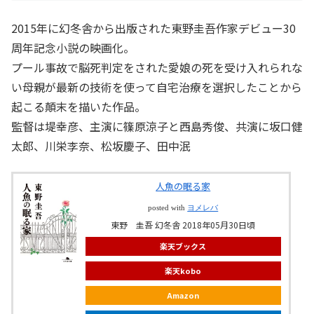
2015年に幻冬舎から出版された東野圭吾作家デビュー30
周年記念小説の映画化。
プール事故で脳死判定をされた愛娘の死を受け入れられな
い母親が最新の技術を使って自宅治療を選択したことから
起こる顛末を描いた作品。
監督は堤幸彦、主演に篠原涼子と西島秀俊、共演に坂口健
太郎、川栄李奈、松坂慶子、田中泯
人魚の眠る家
posted with
ヨメレバ
東野 圭吾 幻冬舎 2018年05月30日頃
楽天ブックス
楽天kobo
Amazon