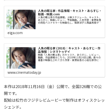
人魚の眠る家 : 作品情報・キャスト・あらすじ・
動画 - 映画.com
人魚の眠る家の作品情報。上映スケジュール、キャスト、
あらすじ、映画レビュー、予告動画。人気作家・東野圭吾
の同名ベストセラーを映画化し、篠原涼子と西島秀俊が夫
婦役で映画初共演を果たしたヒューマンミステリ...
eiga.com
人魚の眠る家 (2018)：キャスト・あらすじ・作
品情報｜シネマトゥデイ
映画『人魚の眠る家』のキャスト、あらすじ、レビュー、
動画、作品情報はこちら。2018年11月16日公開。数々の
著書が映像化されてきた作家・東野圭吾の小説を原作にし
たミステリー。事故で重体に陥った少女の両親が過酷な選
択を強いられる。メガホンを...
www.cinematoday.jp
本作は2018年11月16日（金）公開で、全国326館での公
開です。
配給は松竹のフジテレビムービーで制作はオフィスクレッ
シェンド。