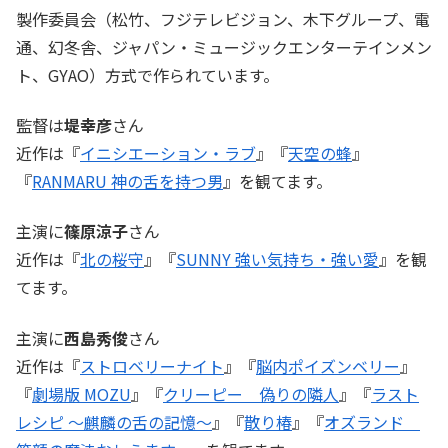
製作委員会（松竹、フジテレビジョン、木下グループ、電
通、幻冬舎、ジャパン・ミュージックエンターテインメン
ト、GYAO）方式で作られています。
監督は
堤幸彦
さん
近作は『
イニシエーション・ラブ
』『
天空の蜂
』
『
RANMARU 神の舌を持つ男
』を観てます。
主演に
篠原涼子
さん
近作は『
北の桜守
』『
SUNNY 強い気持ち・強い愛
』を観
てます。
主演に
西島秀俊
さん
近作は『
ストロベリーナイト
』『
脳内ポイズンベリー
』
『
劇場版 MOZU
』『
クリーピー 偽りの隣人
』『
ラスト
レシピ ～麒麟の舌の記憶～
』『
散り椿
』『
オズランド