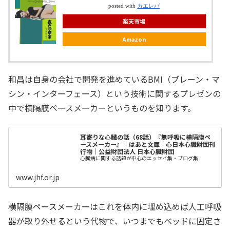
posted with
カエレバ
楽天市場
Amazon
和昌は自身の会社で開発を進めているBMI（ブレーン・マ
シン・インターフェース）という技術に関するプレゼンの
中で横隔膜ペースメーカーというものを知ります。
耳寄りな心臓の話（68話）『無呼吸に横隔膜ペ
ースメーカー』｜はあと文庫｜心日本心臓財団刊
行物｜公益財団法人 日本心臓財団
心臓病に関する話題が中心のエッセイ集・ブログ集
www.jhf.or.jp
横隔膜ペースメーカーはこれを体内に埋め込めば人工呼吸
器が取り外せるという代物で、いつまでもベッドに固定さ