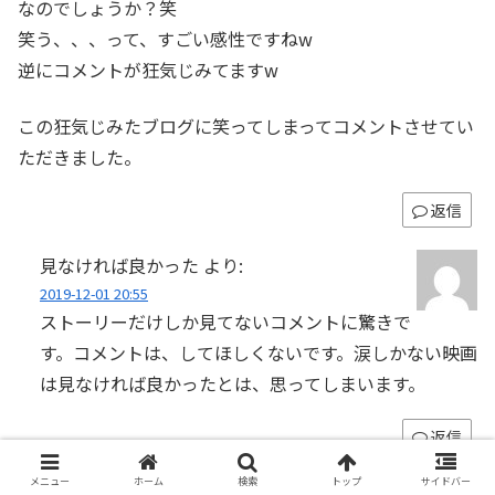
なのでしょうか？笑
笑う、、、って、すごい感性ですねw
逆にコメントが狂気じみてますw
この狂気じみたブログに笑ってしまってコメントさせてい
ただきました。
返信
見なければ良かった
より:
2019-12-01 20:55
ストーリーだけしか見てないコメントに驚きで
す。コメントは、してほしくないです。涙しかない映画
は見なければ良かったとは、思ってしまいます。
返信
メニュー
ホーム
検索
トップ
サイドバー
試写会で見たけど
より: