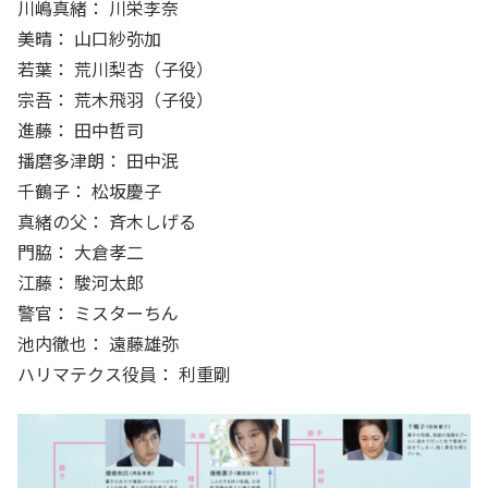
川嶋真緒： 川栄李奈
美晴： 山口紗弥加
若葉： 荒川梨杏（子役）
宗吾： 荒木飛羽（子役）
進藤： 田中哲司
播磨多津朗： 田中泯
千鶴子： 松坂慶子
真緒の父： 斉木しげる
門脇： 大倉孝二
江藤： 駿河太郎
警官： ミスターちん
池内徹也： 遠藤雄弥
ハリマテクス役員： 利重剛