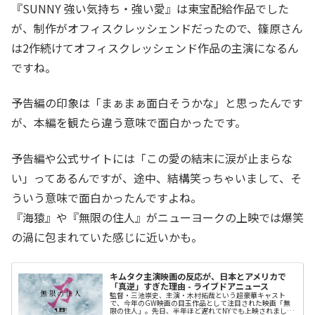
『SUNNY 強い気持ち・強い愛』は東宝配給作品でした
が、制作がオフィスクレッシェンドだったので、篠原さん
は2作続けてオフィスクレッシェンド作品の主演になるん
ですね。
予告編の印象は「まぁまぁ面白そうかな」と思ったんです
が、本編を観たら違う意味で面白かったです。
予告編や公式サイトには「この愛の結末に涙が止まらな
い」ってあるんですが、途中、結構笑っちゃいまして、そ
ういう意味で面白かったんですよね。
『海猿』や『無限の住人』がニューヨークの上映では爆笑
の渦に包まれていた感じに近いかも。
キムタク主演映画の反応が、日本とアメリカで
「真逆」すぎた理由 - ライブドアニュース
監督・三池崇史、主演・木村拓哉という超豪華キャスト
で、今年のGW映画の目玉作品として注目された映画「無
限の住人」。先日、半年ほど遅れてNYでも上映されまし