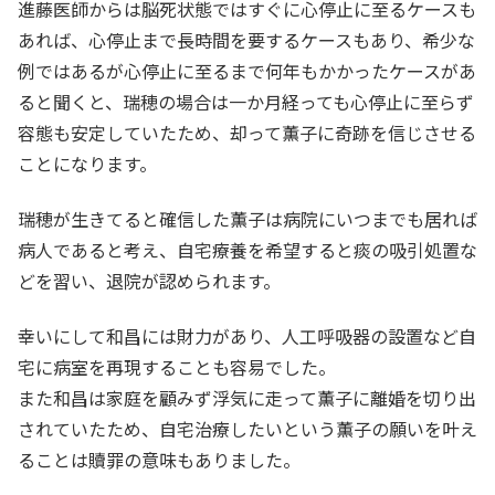
進藤医師からは脳死状態ではすぐに心停止に至るケースも
あれば、心停止まで長時間を要するケースもあり、希少な
例ではあるが心停止に至るまで何年もかかったケースがあ
ると聞くと、瑞穂の場合は一か月経っても心停止に至らず
容態も安定していたため、却って薫子に奇跡を信じさせる
ことになります。
瑞穂が生きてると確信した薫子は病院にいつまでも居れば
病人であると考え、自宅療養を希望すると痰の吸引処置な
どを習い、退院が認められます。
幸いにして和昌には財力があり、人工呼吸器の設置など自
宅に病室を再現することも容易でした。
また和昌は家庭を顧みず浮気に走って薫子に離婚を切り出
されていたため、自宅治療したいという薫子の願いを叶え
ることは贖罪の意味もありました。