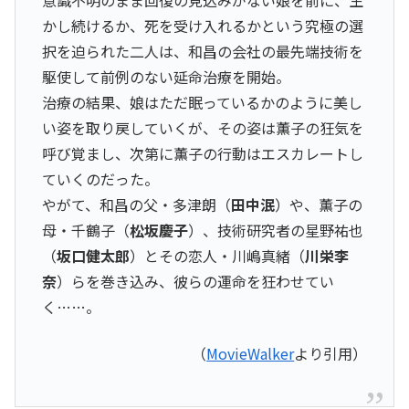
意識不明のまま回復の見込みがない娘を前に、生
かし続けるか、死を受け入れるかという究極の選
択を迫られた二人は、和昌の会社の最先端技術を
駆使して前例のない延命治療を開始。
治療の結果、娘はただ眠っているかのように美し
い姿を取り戻していくが、その姿は薫子の狂気を
呼び覚まし、次第に薫子の行動はエスカレートし
ていくのだった。
やがて、和昌の父・多津朗（
田中泯
）や、薫子の
母・千鶴子（
松坂慶子
）、技術研究者の星野祐也
（
坂口健太郎
）とその恋人・川嶋真緒（
川栄李
奈
）らを巻き込み、彼らの運命を狂わせてい
く……。
（
MovieWalker
より引用）