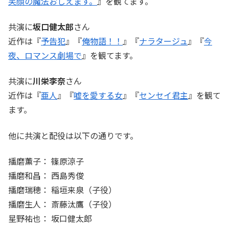
笑顔の魔法おしえます。
』を観てます。
共演に
坂口健太郎
さん
近作は『
予告犯
』『
俺物語！！
』『
ナラタージュ
』『
今
夜、ロマンス劇場で
』を観てます。
共演に
川栄李奈
さん
近作は『
亜人
』『
嘘を愛する女
』『
センセイ君主
』を観て
ます。
他に共演と配役は以下の通りです。
播磨薫子： 篠原涼子
播磨和昌： 西島秀俊
播磨瑞穂： 稲垣来泉（子役）
播磨生人： 斎藤汰鷹（子役）
星野祐也： 坂口健太郎