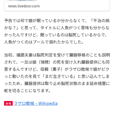
た。NY公開初日に鑑賞してきたという、メルマガ『NEW
news.livedoor.com
予告では何で娘が眠っているか分からなくて、「不治の病
かな？」と思って、タイトルに人魚がつく意味も分からな
かったんですけど、眠っているのは脳死しているからで、
人魚がつくのはプールで溺れたからでした。
当初、播磨夫妻は脳死判定を受けて臓器移植のことも説明
されて、一旦は娘（瑞穂）の死を受け入れ臓器提供にも同
意するんですけど、母親（薫子）がラザロ徴候で娘がピク
っと動いたのを見て「まだ生きている」と思い込んでしま
ったため、臓器提供は取り止め脳死状態のまま延命措置に
舵を切ることになります。
ラザロ徴候 – Wikipedia
参考