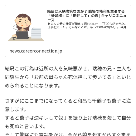
結局は人柄次第なのか？ 職場で権利を主張する
「妊婦様」に「勘弁して」の声 | キャリコネニュ
ース
あの人の分の仕事が増えて帰れない… 「子どもができた。
仕事を失った。そんなことが、あってはいけない」――。今月
news.careerconnection.jp
結局この行為は近所の人を気味悪がせ、瑞穂の兄・生人も
同級生から「お前の母ちゃん死体押して歩いてる」といじ
められることになります。
さすがにここまでになってくると和昌も千鶴子も薫子に注
意します。
すると薫子は逆ギレして包丁を振り上げ瑞穂を殺して自分
も死ぬと言います。
そして警察にも電話をかけ、今から娘を殺すからすぐ来る