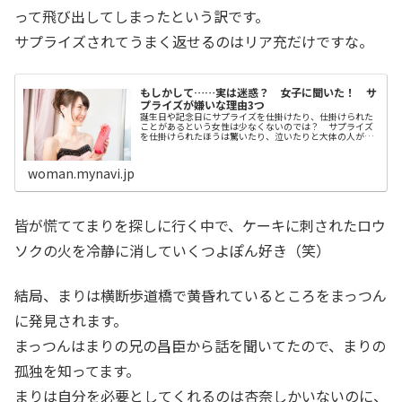
って飛び出してしまったという訳です。
サプライズされてうまく返せるのはリア充だけですな。
もしかして……実は迷惑？ 女子に聞いた！ サ
プライズが嫌いな理由3つ
誕生日や記念日にサプライズを仕掛けたり、仕掛けられた
ことがあるという女性は少なくないのでは？ サプライズ
を仕掛けられたほうは驚いたり、泣いたりと大体の人が喜
んでいるように見えますが、実際のところはどう（1ペー
ジ目）
woman.mynavi.jp
皆が慌ててまりを探しに行く中で、ケーキに刺されたロウ
ソクの火を冷静に消していくつよぽん好き（笑）
結局、まりは横断歩道橋で黄昏れているところをまっつん
に発見されます。
まっつんはまりの兄の昌臣から話を聞いてたので、まりの
孤独を知ってます。
まりは自分を必要としてくれるのは杏奈しかいないのに、