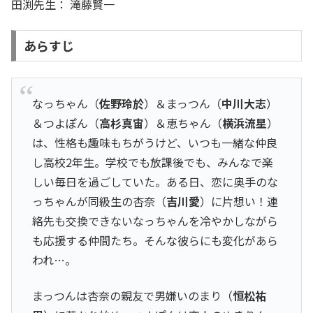
田渕先生： 滝藤賢一
あらすじ
なっちゃん（
佐野玲於
）＆まっつん（
中川大志
）
＆つよぽん（
高杉真宙
）＆恵ちゃん（
横浜流星
）
は、性格も趣味もちがうけど、いつも一緒な仲良
し高校2年生。学校でも放課後でも、みんなで楽
しい毎日を過ごしていた。ある日、恋に奥手のな
っちゃんが同級生の杏奈（
吉川愛
）に片想い！連
絡先も交換できないなっちゃんを冷やかしながら
も応援する仲間たち。そんな彼らにも変化があら
われ…。
まっつんは杏奈の親友で男嫌いのまり（
恒松祐