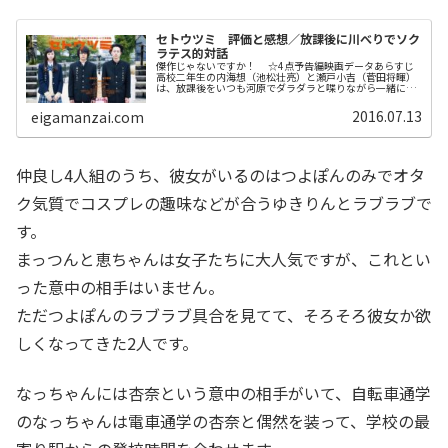
セトウツミ 評価と感想／放課後に川べりでソク
ラテス的対話
傑作じゃないですか！ ☆4点予告編映画データあらすじ
高校二年生の内海想（池松壮亮）と瀬戸小吉（菅田将暉）
は、放課後をいつも河原でダラダラと喋りながら一緒に過
ごす。性格は真逆のような内海と瀬戸だが、くだらない言
葉遊びで盛り上がったり、好きな...
2016.07.13
eigamanzai.com
仲良し4人組のうち、彼女がいるのはつよぽんのみでオタ
ク気質でコスプレの趣味などが合うゆきりんとラブラブで
す。
まっつんと恵ちゃんは女子たちに大人気ですが、これとい
った意中の相手はいません。
ただつよぽんのラブラブ具合を見てて、そろそろ彼女か欲
しくなってきた2人です。
なっちゃんには杏奈という意中の相手がいて、自転車通学
のなっちゃんは電車通学の杏奈と偶然を装って、学校の最