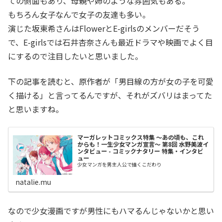
ての側面もあり、母親や姉のような雰囲気もある。
もちろん女子なんで女子の友達も多い。
演じた坂東希さんはFlowerとE-girlsのメンバーだそう
で、E-girlsでは石井杏奈さんも最近ドラマや映画でよく目
にするので注目したいと思いました。
下の記事を読むと、原作者が「男目線の方が女の子を可愛
く描ける」と言ってるんですが、それがズバリはまってた
と思いますね。
マーガレットコミックス特集 ～あの頃も、これ
からも！一生少女マンガ宣言～ 第8回 水野美波イ
ンタビュー - コミックナタリー 特集・インタビ
ュー
少女マンガを男主人公で描くこだわり
natalie.mu
なので少女漫画ですが男性にもハマるんじゃないかと思い