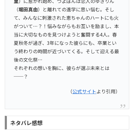
里
）に惹かれ始め、つよぽんは恋人のゆきりん
（
堀田真由
）と離れての進学に思い悩む。そし
て、みんなに刺激された恵ちゃんのハートにも火
がついて…？！悩みながらもお互いを励まし、本
当に大切なものを見つけようと奮闘する4人。春
夏秋冬が過ぎ、3年になった彼らにも、卒業とい
う終わりの時間が近づいてくる。そして迎える最
後の文化祭…
それぞれの想いを胸に、彼らが選ぶ未来とは
──？
（
公式サイト
より引用）
ネタバレ感想