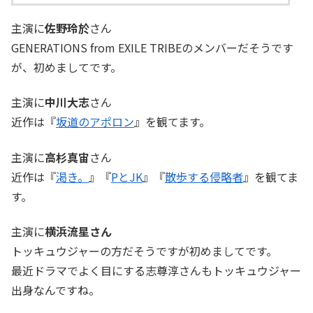
主演に
佐野玲於
さん
GENERATIONS from EXILE TRIBEのメンバーだそうです
が、初めましてです。
主演に
中川大志
さん
近作は『
坂道のアポロン
』を観てます。
主演に
高杉真宙
さん
近作は『
渇き。
』『
PとJK
』『
散歩する侵略者
』を観てま
す。
主演に
横浜流星さん
トッキュウジャーの方だそうですが初めましてです。
最近ドラマでよく目にする志尊淳さんもトッキュウジャー
出身なんですね。