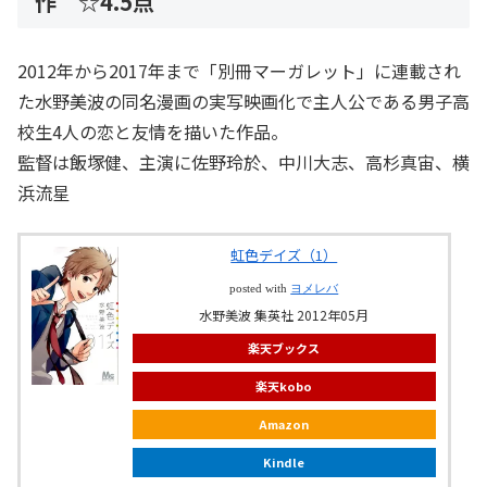
作 ☆4.5点
2012年から2017年まで「別冊マーガレット」に連載され
た水野美波の同名漫画の実写映画化で主人公である男子高
校生4人の恋と友情を描いた作品。
監督は飯塚健、主演に佐野玲於、中川大志、高杉真宙、横
浜流星
虹色デイズ（1）
posted with
ヨメレバ
水野美波 集英社 2012年05月
楽天ブックス
楽天kobo
Amazon
Kindle