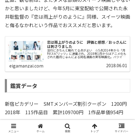
かと思いましたけど、今年5月に東宝配給で公開された永
井聡監督の『恋は雨上がりのように』同様、スイーツ映画
と侮るなかれという作品でおススメだと思います。
恋は雨上がりのように 評価と感想／おっさんに
は刺さりました
淫行にきちんと触れてる点がよい ☆5点2014年から「月
刊!スピリッツ」に連載され、2018年1月からはアニメ化も
された眉月じゅんによる同名漫画の実写映画化。バツイチ
のファミレス店長に恋心を抱く女子高生の青春を描いた作
品で監督は永井聡、主演...
2018.06.01
eigamanzai.com
鑑賞データ
新宿ピカデリー SMTメンバーズ割引クーポン 1200円
2018年 115作品目 累計109700円 1作品単価954円
メニュー
ホーム
検索
トップ
サイドバー