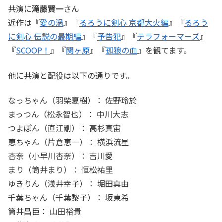
共演に
滝藤賢一
さん
近作は『
愛の渦
』『
るろうに剣心 京都大火編
』『
るろう
に剣心 伝説の最期編
』『
予告犯
』『
テラフォーマーズ
』
『
SCOOP！
』『
関ヶ原
』『
孤狼の血
』を観てます。
他に共演と配役は以下の通りです。
なっちゃん（羽柴夏樹）： 佐野玲於
まっつん（松永智也）： 中川大志
つよぽん（直江剛）： 高杉真宙
恵ちゃん（片倉恵一）： 横浜流星
杏奈（小早川杏奈）： 吉川愛
まり（筒井まり）： 恒松祐里
ゆきりん（浅井幸子）： 堀田真由
千葉ちゃん（千葉黎子）： 坂東希
筒井昌臣： 山田裕貴