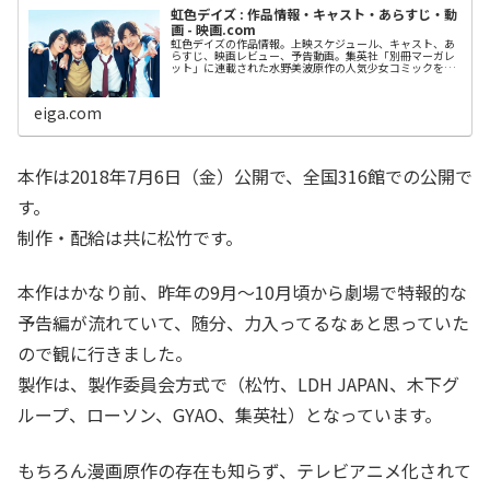
虹色デイズ : 作品情報・キャスト・あらすじ・動
画 - 映画.com
虹色デイズの作品情報。上映スケジュール、キャスト、あ
らすじ、映画レビュー、予告動画。集英社「別冊マーガレ
ット」に連載された水野美波原作の人気少女コミックを実
写映画化し、性格も趣味もバラバラなイケメン...
eiga.com
本作は2018年7月6日（金）公開で、全国316館での公開で
す。
制作・配給は共に松竹です。
本作はかなり前、昨年の9月～10月頃から劇場で特報的な
予告編が流れていて、随分、力入ってるなぁと思っていた
ので観に行きました。
製作は、製作委員会方式で（松竹、LDH JAPAN、木下グ
ループ、ローソン、GYAO、集英社）となっています。
もちろん漫画原作の存在も知らず、テレビアニメ化されて