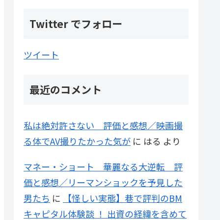
Twitter でフォロー
ツイート
最近のコメント
私は絶対許さない 評価と感想／映画撮
る体でAV撮りたかった気が
に
はる
より
マネー・ショート 華麗なる大逆転 評
価と感想／リーマンショックを予見した
男たち
に
【怪しい実態】巷で評判のBM
キャピタル体験談 ！ 出資の経緯を含めて