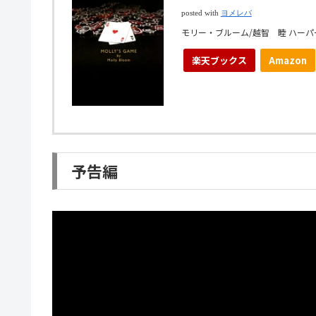
posted with
ヨメレバ
モリー・ブルーム/越智 睦 ハーパー
楽天ブックス
Amazon
予告編