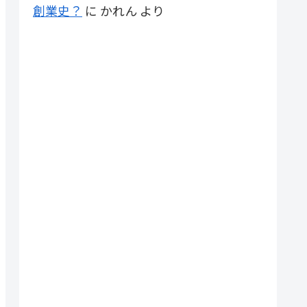
創業史？
に
かれん
より