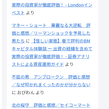
実際の投資家が徹底評価！ - Londonイン
ベスト
より
マネー・ショート 華麗なる大逆転 評
価と感想／リーマンショックを予見した
男たち
に
【怪しい実態】巷で評判のBM
キャピタル体験談 ー 出資の経緯を含めて
実際の投資家が徹底評価！ - 証券アナリ
ストによる資産運用ガイド
より
不屈の男 アンブロークン 評価と感想
／なぜ叩かれまくったのかが分からない
に
おびわん
より
北の桜守 評価と感想／セイコーマート