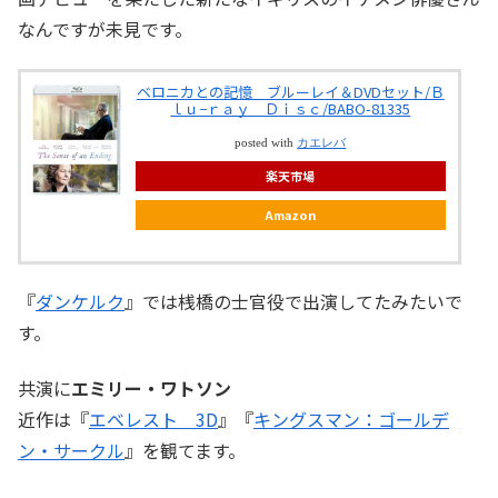
なんですが未見です。
ベロニカとの記憶 ブルーレイ＆DVDセット/Ｂ
ｌｕ−ｒａｙ Ｄｉｓｃ/BABO-81335
posted with
カエレバ
楽天市場
Amazon
『
ダンケルク
』では桟橋の士官役で出演してたみたいで
す。
共演に
エミリー・ワトソン
近作は『
エベレスト 3D
』『
キングスマン：ゴールデ
ン・サークル
』を観てます。