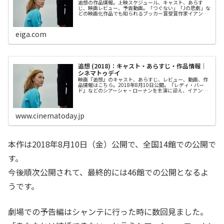
追想の作品情報。上映スケジュール、キャスト、あらす
じ、映画レビュー、予告動画。「つぐない」「Jの悲劇」な
どの映画化作品でも知られるブッカー賞受賞作家イアン・
マキューアンの小説「初夜」を、シアー...
eiga.com
追想 (2018)：キャスト・あらすじ・作品情報｜
シネマトゥデイ
映画『追想』のキャスト、あらすじ、レビュー、動画、作
品情報はこちら。2018年8月10日公開。『レディ・バー
ド』などのシアーシャ・ローナンを主演に迎え、イアン・
マキューアンの小説「初夜」を映画化したラブストーリ
ー。
www.cinematoday.jp
本作は2018年8月10日（金）公開で、全国14館での公開で
す。
今後順次公開されて、最終的には46館での公開となるよ
うです。
劇場での予告編はシャンテに行った時に数回見ました。