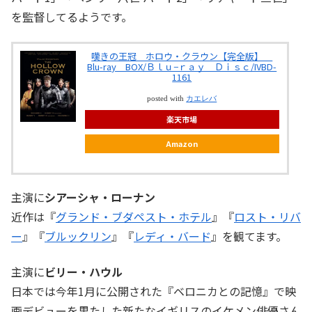
を監督してるようです。
嘆きの王冠 ホロウ・クラウン【完全版】
Blu-ray BOX/Ｂｌｕ−ｒａｙ Ｄｉｓｃ/IVBD-
1161
posted with
カエレバ
楽天市場
Amazon
主演に
シアーシャ・ローナン
近作は『
グランド・ブダペスト・ホテル
』『
ロスト・リバ
ー
』『
ブルックリン
』『
レディ・バード
』を観てます。
主演に
ビリー・ハウル
日本では今年1月に公開された『ベロニカとの記憶』で映
画デビューを果たした新たなイギリスのイケメン俳優さん