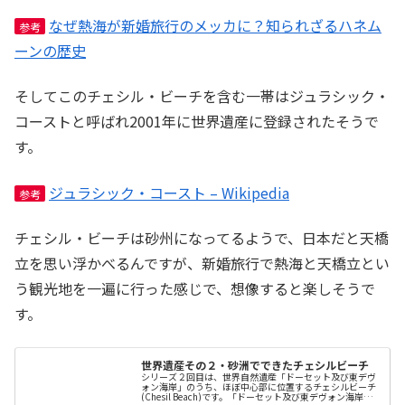
なぜ熱海が新婚旅行のメッカに？知られざるハネム
参考
ーンの歴史
そしてこのチェシル・ビーチを含む一帯はジュラシック・
コーストと呼ばれ2001年に世界遺産に登録されたそうで
す。
ジュラシック・コースト – Wikipedia
参考
チェシル・ビーチは砂州になってるようで、日本だと天橋
立を思い浮かべるんですが、新婚旅行で熱海と天橋立とい
う観光地を一遍に行った感じで、想像すると楽しそうで
す。
世界遺産その２・砂洲でできたチェシルビーチ
シリーズ２回目は、世界自然遺産「ドーセット及び東デヴ
ォン海岸」のうち、ほぼ中心部に位置するチェシルビーチ
(Chesil Beach)です。「ドーセット及び東デヴォン海岸」