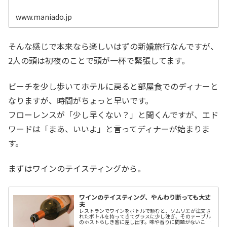
はイギリスのグレートブリテン島南岸に位置し、ドーセッ
ト州ボーンマスに近
www.maniado.jp
そんな感じで本来なら楽しいはずの新婚旅行なんですが、
2人の頭は初夜のことで頭が一杯で緊張してます。
ビーチを少し歩いてホテルに戻ると部屋食でのディナーと
なりますが、時間がちょっと早いです。
フローレンスが「少し早くない？」と聞くんですが、エド
ワードは「まあ、いいよ」と言ってディナーが始まりま
す。
まずはワインのテイスティングから。
ワインのテイスティング、やんわり断っても大丈
夫
レストランでワインをボトルで頼むと、ソムリエが注文さ
れたボトルを持ってきてグラスに少し注ぎ、そのテーブル
のホストらしき客に差し出す。味や香りに問題がないこ…