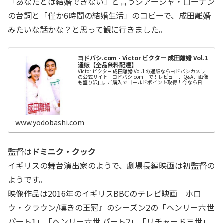
「あなたとは結婚できない」と言うシアーシャ・ローナン
の台詞と「僅か6時間の結婚生活」のコピーで、成田離婚
みたいな話かな？と思って観に行きました。
ヨドバシ.com - Victor ビクター 成田離婚 Vol.1
通販【全品無料配達】
Victor ビクター 成田離婚 Vol.1の通販ならヨドバシカメラ
の公式サイト「ヨドバシ.com」で！レビュー、Q&A、画像
も盛り沢山。ご購入でゴールドポイント取得！今なら日本
全国へ全品配達料金無料、即日・翌日お届け実施中。
www.yodobashi.com
監督は
ドミニク・クック
イギリスの舞台演出家のようで、劇場長編映画は初監督の
ようです。
映像作品は2016年のイギリスBBCのテレビ映画『ホロ
ウ・クラウン/嘆きの王冠』のシーズン2の「ヘンリー六世
パート1」「ヘンリー六世 パート2」「リチャード三世」