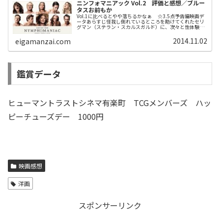
ニンフォマニアック Vol.2 評価と感想／ブルー
タスお前もか
Vol.1に比べるとやや落ちるかなぁ ☆3.5点予告編映画デ
ータあらすじ怪我し倒れているところを助けてくれたセリ
グマン（ステラン・スカルスガルド）に、次々と性体験を
重ねた自らの半生を赤裸々に語るジョー（シャルロット・
ゲンズブール）。いつし...
2014.11.02
eigamanzai.com
鑑賞データ
ヒューマントラストシネマ有楽町 TCGメンバーズ ハッ
ピーチューズデー 1000円
映画感想
洋画
スポンサーリンク