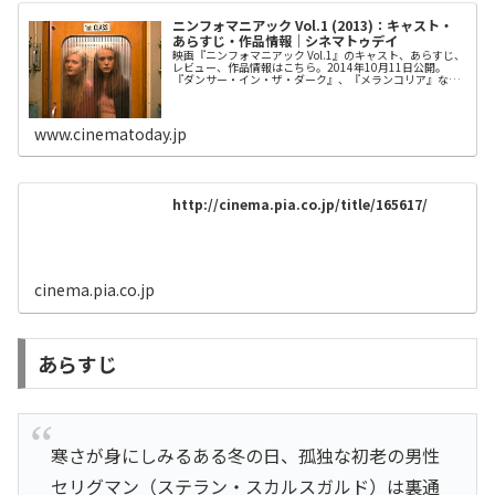
ニンフォマニアック Vol.1 (2013)：キャスト・
あらすじ・作品情報｜シネマトゥデイ
映画『ニンフォマニアック Vol.1』のキャスト、あらすじ、
レビュー、作品情報はこちら。2014年10月11日公開。
『ダンサー・イン・ザ・ダーク』、『メランコリア』など
の鬼才、ラース・フォン・トリアーがセックスを題材にし
て放つ2部作ドラマの...
www.cinematoday.jp
http://cinema.pia.co.jp/title/165617/
cinema.pia.co.jp
あらすじ
寒さが身にしみるある冬の日、孤独な初老の男性
セリグマン（ステラン・スカルスガルド）は裏通