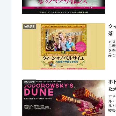
ク
映画感想
落
まさ
じ無
を得
男と
ホ
映画感想
た
ホド
ル・
ルト
監督