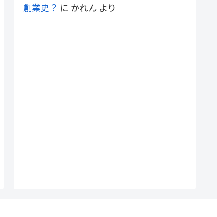
創業史？
に
かれん
より