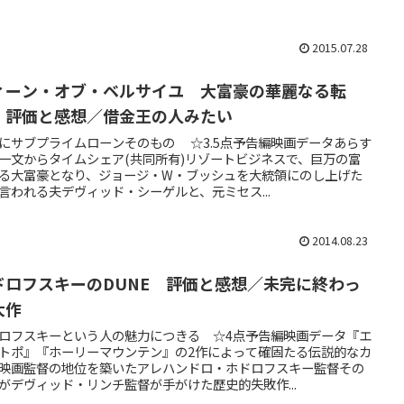
2015.07.28
ィーン・オブ・ベルサイユ 大富豪の華麗なる転
 評価と感想／借金王の人みたい
にサブプライムローンそのもの ☆3.5点予告編映画データあらす
一文からタイムシェア(共同所有)リゾートビジネスで、巨万の富
る大富豪となり、ジョージ・W・ブッシュを大統領にのし上げた
言われる夫デヴィッド・シーゲルと、元ミセス...
2014.08.23
ドロフスキーのDUNE 評価と感想／未完に終わっ
大作
ロフスキーという人の魅力につきる ☆4点予告編映画データ『エ
トポ』『ホーリーマウンテン』の2作によって確固たる伝説的なカ
映画監督の地位を築いたアレハンドロ・ホドロフスキー監督その
がデヴィッド・リンチ監督が手がけた歴史的失敗作...