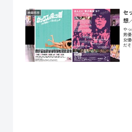
セ
映画感想
想
やっ
男優
女優
だそ