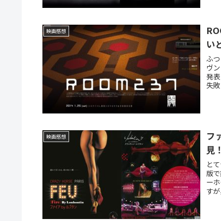
R
映画感想
い
ふつ
ヴン
発表
失敗
フ
映画感想
見
とて
版で
ーホ
すが