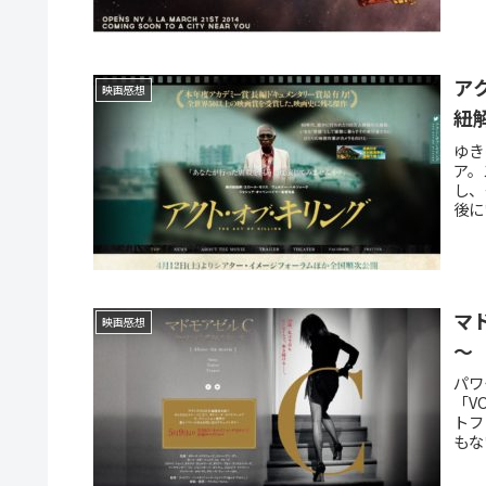
ア
映画感想
紐
ゆき
ア。
し、
後に
マ
映画感想
～
パワ
「V
トフ
もな