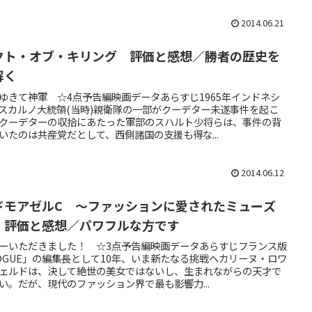
2014.06.21
クト・オブ・キリング 評価と感想／勝者の歴史を
解く
ゆきて神軍 ☆4点予告編映画データあらすじ1965年インドネシ
スカルノ大統領(当時)親衛隊の一部がクーデター未遂事件を起こ
クーデターの収拾にあたった軍部のスハルト少将らは、事件の背
いたのは共産党だとして、西側諸国の支援も得な...
2014.06.12
ドモアゼルC ～ファッションに愛されたミューズ
 評価と感想／パワフルな方です
ーいただきました！ ☆3点予告編映画データあらすじフランス版
OGUE」の編集長として10年、いま新たなる挑戦へカリーヌ・ロワ
ェルドは、決して絶世の美女ではないし、生まれながらの天才で
い。だが、現代のファッション界で最も影響力...