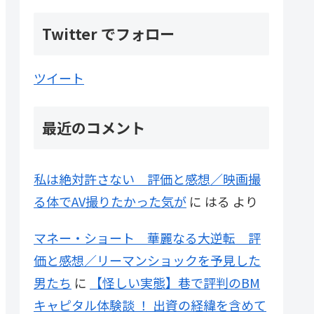
Twitter でフォロー
ツイート
最近のコメント
私は絶対許さない 評価と感想／映画撮
る体でAV撮りたかった気が
に
はる
より
マネー・ショート 華麗なる大逆転 評
価と感想／リーマンショックを予見した
男たち
に
【怪しい実態】巷で評判のBM
キャピタル体験談 ！ 出資の経緯を含めて