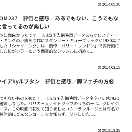
2014.05.30
OOM237 評価と感想／ああでもない、こうでもな
と言ってるのが楽しい
うに面白かったです ☆3点予告編映画データあらすじスティー
・キングの小説を原作にスタンリー・キューブリックが1980年に
した「シャイニング」は、前作「バリー・リンドン」で興行的に
した彼がホラーという商業的なジャンルに初めて...
2014.02.15
ァイアbyルブタン 評価と感想／脚フェチの方必
！
つもないものを観た！ ☆5点予告編映画データネタバレ感想3D
鑑賞しました。パリの三大ナイトクラブのうちの一つ、クレイジ
ース。この映画で初めて知りました（ムーランルージュは有名で
具体的にどんなショーまでか知らず、リドにいたっ...
2013.12.25