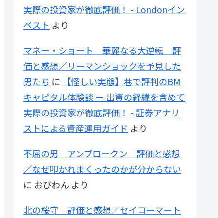
実際の投資家が徹底評価！ - Londonイン
ベスト
より
マネー・ショート 華麗なる大逆転 評
価と感想／リーマンショックを予見した
男たち
に
【怪しい実態】巷で評判のBM
キャピタル体験談 ー 出資の経緯を含めて
実際の投資家が徹底評価！ - 証券アナリ
ストによる資産運用ガイド
より
不屈の男 アンブロークン 評価と感想
／なぜ叩かれまくったのかが分からない
に
おびわん
より
北の桜守 評価と感想／セイコーマート