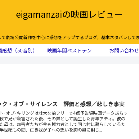
eigamanzaiの映画レビュー
して劇場公開新作を中心に感想をアップするブログ。基本ネタバレしてま
画感想（50音別）
映画年間ベストテン
お問い合わせ
ック・オブ・サイレンス 評価と感想／悲しき事実
ト･オブ･キリングは壮大な前フリ ☆4点予告編映画データあらす
殺で兄が殺害された後、その弟として誕生した青年アディ。彼の
た母は、加害者たちが今も権力者として同じ村に暮らしているた
半世紀もの間、亡き我が子への想いを胸の奥に封じ...