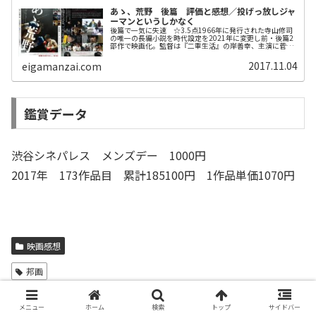
あゝ、荒野 後篇 評価と感想／投げっ放しジャ
ーマンというしかなく
後篇で一気に失速 ☆3.5点1966年に発行された寺山修司
の唯一の長編小説を時代設定を2021年に変更し前・後篇2
部作で映画化。監督は『二重生活』の岸善幸、主演に菅田
将暉と『息もできない』のヤン・イクチュン予告編映画デ
ータ本作は2017年1...
2017.11.04
eigamanzai.com
鑑賞データ
渋谷シネパレス メンズデー 1000円
2017年 173作品目 累計185100円 1作品単価1070円
映画感想
邦画
スポンサーリンク
メニュー
ホーム
検索
トップ
サイドバー