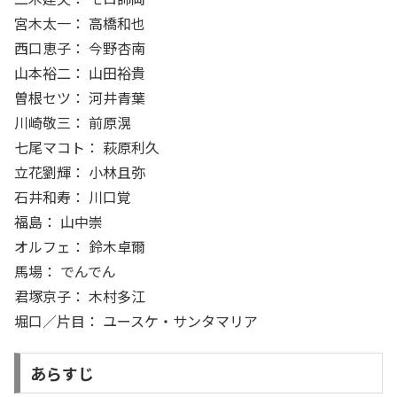
宮木太一： 高橋和也
西口恵子： 今野杏南
山本裕二： 山田裕貴
曽根セツ： 河井青葉
川崎敬三： 前原滉
七尾マコト： 萩原利久
立花劉輝： 小林且弥
石井和寿： 川口覚
福島： 山中崇
オルフェ： 鈴木卓爾
馬場： でんでん
君塚京子： 木村多江
堀口／片目： ユースケ・サンタマリア
あらすじ