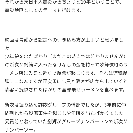
それから東日本大震災からちょうど10年ということで、
震災映画としてのテーマも描けます。
映画は冒頭から設定への引き込み方が上手いと思いまし
た。
少年院を出たばかり（まだこの時点では分かりませんが）
の新次が封筒に入ったなけなしの金を持って歌舞伎町のラ
ーメン店に入ると近くで爆発が起こります。それは連続爆
弾テロなんですが野次馬に店員と隣客が店から出ていくと
隣客に提供されたばかりの全部乗せラーメンを食べます。
新次は振り込め詐欺グループの幹部でしたが、3年前に仲
間割れから殺傷事件を起こし少年院を出たばかりでした。
兄貴分と慕っていた劉輝がグループナンバーワンで新次が
ナンバーツー。