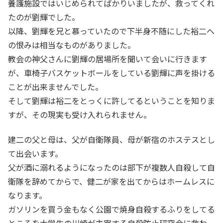
養護施設ではいじめられてばかりいましたが、救ってくれ
たのが劉輝でした。
以降、劉輝を兄と慕っていたので下半身不随にした裕二へ
の恨みは相当なものがありました。
教会の神父さんに劉輝の居場所を聞いて会いに行きます
が、車椅子バスケットボールをしている劉輝に声を掛ける
ことが出来ませんでした。
そして劉輝は裕二をとっくに許してるということを知りま
すが、その現実も受け入れられません。
建二の父と母は、父が自衛隊員、母が新宿のホステスとし
て出会います。
父が酒に溺れるようになったのは部下が複数人自殺して自
衛隊を辞めてからで、健二が家を出てからはホームレスに
なります。
ガソリンを買う金もなく公園で焼身自殺するふりをしてる