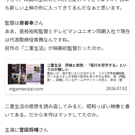
も新しい上映の形に入ってきてるんだなぁと思います。
監督は
岸善幸
さん
ああ、是枝裕和監督とテレビマンユニオン同期入社で現在
は代表取締役常務なんですね。
前作の『二重生活』が映画初監督だったのか。
二重生活 評価と感想／「尾行を哲学する」とい
うのが難しい
面白いが、何が言いたいか分からず ☆3.5点予告編映画
データあらすじ大学院で哲学を学ぶ平凡な学生、珠（門脇
麦）。同棲しているゲームデザイナーの恋人、卓也（菅田
将暉）との日々は、穏やかなものだった。ところがそんな
毎日は、 担当教授（リリー・...
2016.07.02
eigamanzai.com
二重生活の感想を読み返してみると、昭和っぽい映像と書
いてある。だから本作はマッチしてたのか。
主演に
菅田将暉
さん