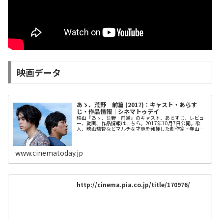
映画データ
あゝ、荒野 前篇 (2017)：キャスト・あらす
じ・作品情報｜シネマトゥデイ
映画『あゝ、荒野 前篇』のキャスト、あらすじ、レビュ
ー、動画、作品情報はこちら。2017年10月7日公開。歌
人、映画監督などマルチな才能を発揮した劇作家・寺山修
司の小説を映画化。時代設定を近未来に変更し、社会に見
捨てられた2人の男がボクシン...
www.cinematoday.jp
http://cinema.pia.co.jp/title/170976/