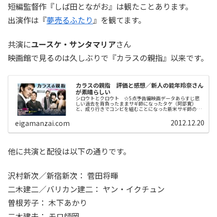
短編監督作『しば田とながお』は観たことあります。
出演作は『
夢売るふたり
』を観てます。
共演に
ユースケ・サンタマリア
さん
映画館で見るのは久しぶりで『カラスの親指』以来です。
カラスの親指 評価と感想／新人の能年玲奈さん
が素晴らしい
シロウトとクロウト ☆5点予告編映画データあらすじ悲
しい過去を背負ったままサギ師になったタケ（阿部寛）
と、成り行きでコンビを組むことになった新米サギ師のテ
ツ（村上ショージ）。そんな2人の元に、ある日ひょんな
ことから河合やひろ（石原さとみ）と...
2012.12.20
eigamanzai.com
他に共演と配役は以下の通りです。
沢村新次／新宿新次： 菅田将暉
二木建二／バリカン建二： ヤン・イクチュン
曽根芳子： 木下あかり
二木建夫： モロ師岡