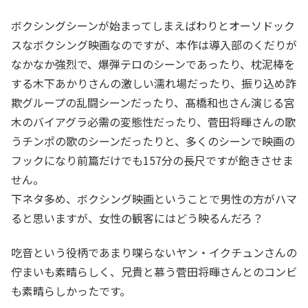
ボクシングシーンが始まってしまえばわりとオーソドック
スなボクシング映画なのですが、本作は導入部のくだりが
なかなか強烈で、爆弾テロのシーンであったり、枕泥棒を
する木下あかりさんの激しい濡れ場だったり、振り込め詐
欺グループの乱闘シーンだったり、髙橋和也さん演じる宮
木のバイアグラ必需の変態性だったり、菅田将暉さんの歌
うチンポの歌のシーンだったりと、多くのシーンで映画の
フックになり前篇だけでも157分の長尺ですが飽きさせま
せん。
下ネタ多め、ボクシング映画ということで男性の方がハマ
ると思いますが、女性の観客にはどう映るんだろ？
吃音という役柄であまり喋らないヤン・イクチュンさんの
佇まいも素晴らしく、兄貴と慕う菅田将暉さんとのコンビ
も素晴らしかったです。