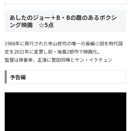
あしたのジョー＋B・Bの趣のあるボクシ
ング映画 ☆5点
1966年に発行された寺山修司の唯一の長編小説を時代設
定を2021年に変更し前・後篇2部作で映画化。
監督は岸善幸、主演に菅田将暉とヤン・イクチュン
予告編