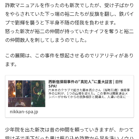
詐欺マニュアルを作ったのも新次でしたが、受け子ばかり
をやらされていた下っ端の裕二たちが反旗を翻し、鉄パイ
プで劉輝を襲うと下半身不随の怪我を負わせます。
怒った新次が裕二の仲間が持っていたナイフを奪うと裕二
の仲間数人を刺してしまうのでした。
この展開は、この事件を想起させるのでリアリティがあり
ます。
西新宿撲殺事件の“真犯人”に重大証言 | 日刊
SPA!
六本木のクラブで起きた藤本亮介さん（当時31歳）撲殺事
件の公判が、1つの山場を迎えた。この事件は関東連合メ
ンバーがかねてからの抗争相手と間違え、人違いの末に起
きたとされるが、第一報をメンバーに知らせ…
nikkan-spa.jp
少年院を出た新次は昔の仲間を頼っていきますが、かつて
受け子で手下だった男は振り込め詐欺から足を洗いノウハ