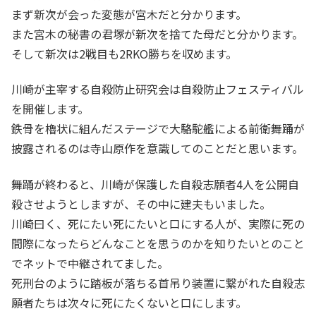
まず新次が会った変態が宮木だと分かります。
また宮木の秘書の君塚が新次を捨てた母だと分かります。
そして新次は2戦目も2RKO勝ちを収めます。
川崎が主宰する自殺防止研究会は自殺防止フェスティバル
を開催します。
鉄骨を櫓状に組んだステージで大駱駝艦による前衛舞踊が
披露されるのは寺山原作を意識してのことだと思います。
舞踊が終わると、川崎が保護した自殺志願者4人を公開自
殺させようとしますが、その中に建夫もいました。
川崎曰く、死にたい死にたいと口にする人が、実際に死の
間際になったらどんなことを思うのかを知りたいとのこと
でネットで中継されてました。
死刑台のように踏板が落ちる首吊り装置に繋がれた自殺志
願者たちは次々に死にたくないと口にします。