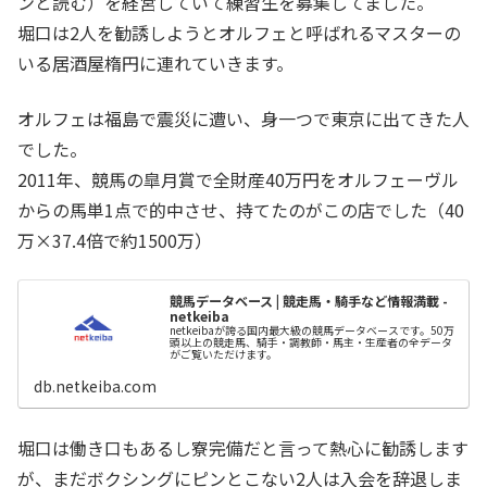
ンと読む）を経営していて練習生を募集してました。
堀口は2人を勧誘しようとオルフェと呼ばれるマスターの
いる居酒屋楕円に連れていきます。
オルフェは福島で震災に遭い、身一つで東京に出てきた人
でした。
2011年、競馬の皐月賞で全財産40万円をオルフェーヴル
からの馬単1点で的中させ、持てたのがこの店でした（40
万×37.4倍で約1500万）
競馬データベース | 競走馬・騎手など情報満載 -
netkeiba
netkeibaが誇る国内最大級の競馬データベースです。50万
頭以上の競走馬、騎手・調教師・馬主・生産者の全データ
がご覧いただけます。
db.netkeiba.com
堀口は働き口もあるし寮完備だと言って熱心に勧誘します
が、まだボクシングにピンとこない2人は入会を辞退しま