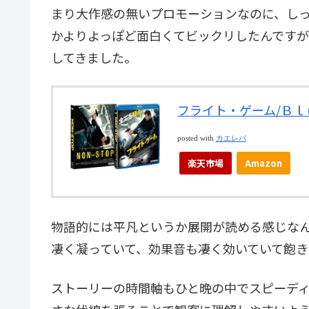
まり大作感の無いプロモーションなのに、し
かよりよっぽど面白くてビックリしたんです
してきました。
フライト・ゲーム/Ｂｌｕ−
posted with
カエレバ
楽天市場
Amazon
物語的には平凡というか展開が読める感じな
凄く凝っていて、効果音も凄く効いていて飽き
ストーリーの時間軸もひと晩の中でスピーデ