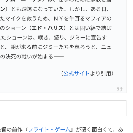
マン
）とも疎遠になっていた。しかし、ある日、
たマイクを救うため、ＮＹを牛耳るマフィアの
のショーン（
エド・ハリス
）とは固い絆で結ば
れたショーンは、嘆き、怒り、ジミーに宣告す
と。朝が来る前にジミーたちを葬ろうと、ニュ
決死の戦いが始まる――
（
公式サイト
より引用）
監督の前作『
フライト・ゲーム
』が凄く面白くて、あ