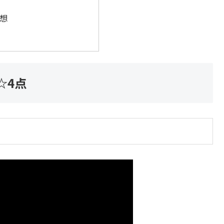
想
☆4点