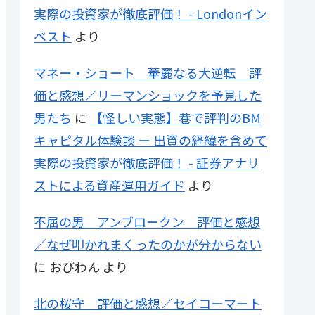
実際の投資家が徹底評価！ - Londonイン
ベスト
より
マネー・ショート 華麗なる大逆転 評
価と感想／リーマンショックを予見した
男たち
に
【怪しい実態】巷で評判のBM
キャピタル体験談 ー 出資の経緯を含めて
実際の投資家が徹底評価！ - 証券アナリ
ストによる資産運用ガイド
より
不屈の男 アンブロークン 評価と感想
／なぜ叩かれまくったのかが分からない
に
おびわん
より
北の桜守 評価と感想／セイコーマート