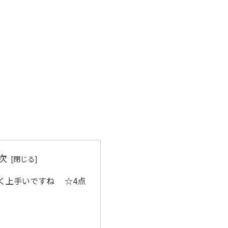
次
く上手いですね ☆4点