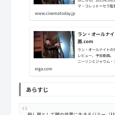
マ・コレット＝セラ監
ン。
www.cinematoday.jp
ラン・オールナイト
画.com
ラン・オールナイトの
レビュー、予告動画。
ニーソンとジャウム・コ
eiga.com
あらすじ
殺し屋として闇の世界に生きるジミー（