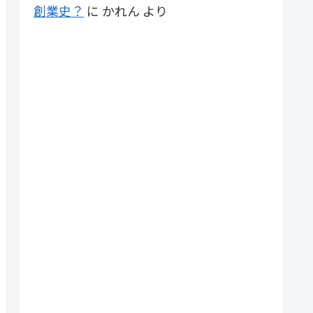
創業史？
に
かれん
より