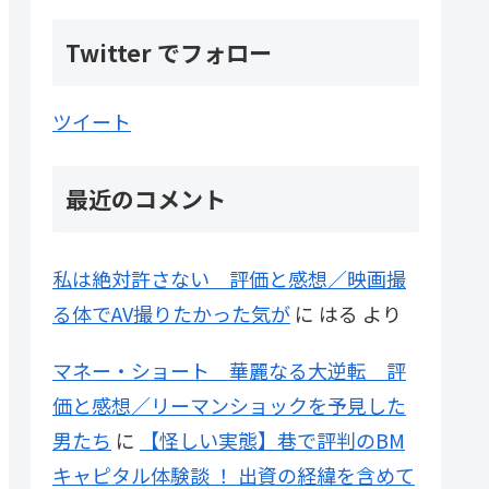
Twitter でフォロー
ツイート
最近のコメント
私は絶対許さない 評価と感想／映画撮
る体でAV撮りたかった気が
に
はる
より
マネー・ショート 華麗なる大逆転 評
価と感想／リーマンショックを予見した
男たち
に
【怪しい実態】巷で評判のBM
キャピタル体験談 ！ 出資の経緯を含めて