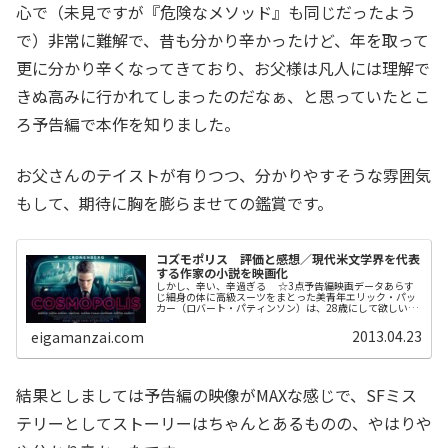
心で（未見ですが『危険なメソッド』も同じだったよう
で）非常に難解で、昔も分かり辛かったけど、年を取って
更に分かり辛くなってきており、お父様は凡人には理解で
きぬ高みに行かれてしまったのだなぁ、と思っていたとこ
ろ予告編で本作を知りました。
お父さんのテイストが有りつつ、分かりやすそうな雰囲気
もして、期待に胸を膨らませての鑑賞です。
コズモポリス 評価と感想／現代米文学界を代表
する作家の小説を映画化
しかし、辛い、辛過ぎる ☆3点予告編映画データあらす
じ細身の体に高級スーツをまとった美青年エリック・パッ
カー（ロバート・パティンソン）は、28歳にして欲しいも
のをすべて手に入れた大富豪だ。投資会社を営むエリック
は好景気の波に乗って巨万の富...
2013.04.23
eigamanzai.com
結果としましては予告編の映像がMAXな感じで、SFミス
テリーとしてストーリーはちゃんとあるものの、やはりや