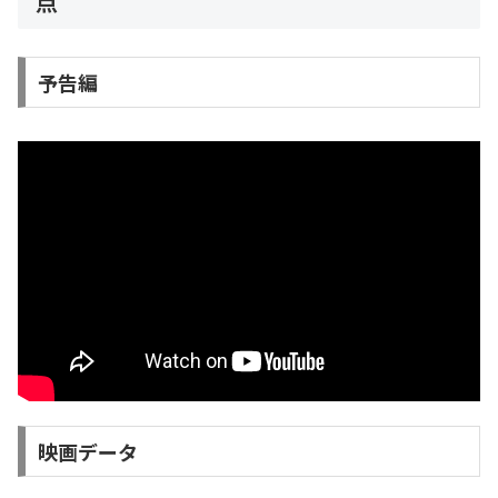
点
予告編
映画データ