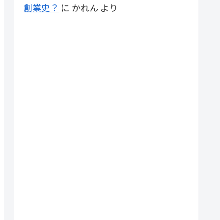
創業史？
に
かれん
より