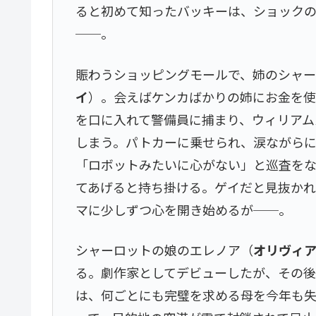
ると初めて知ったバッキーは、ショック
──。
賑わうショッピングモールで、姉のシャ
イ
）。会えばケンカばかりの姉にお金を
を口に入れて警備員に捕まり、ウィリアム
しまう。パトカーに乗せられ、涙ながら
「ロボットみたいに心がない」と巡査を
てあげると持ち掛ける。ゲイだと見抜か
マに少しずつ心を開き始めるが──。
シャーロットの娘のエレノア（
オリヴィ
る。劇作家としてデビューしたが、その
は、何ごとにも完璧を求める母を今年も