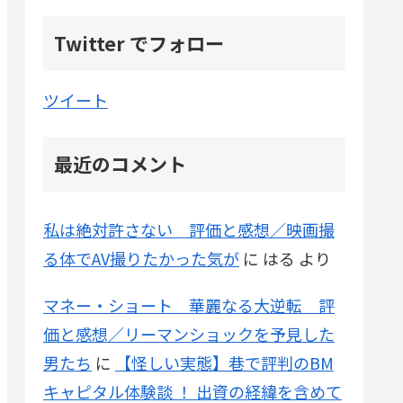
Twitter でフォロー
ツイート
最近のコメント
私は絶対許さない 評価と感想／映画撮
る体でAV撮りたかった気が
に
はる
より
マネー・ショート 華麗なる大逆転 評
価と感想／リーマンショックを予見した
男たち
に
【怪しい実態】巷で評判のBM
キャピタル体験談 ！ 出資の経緯を含めて