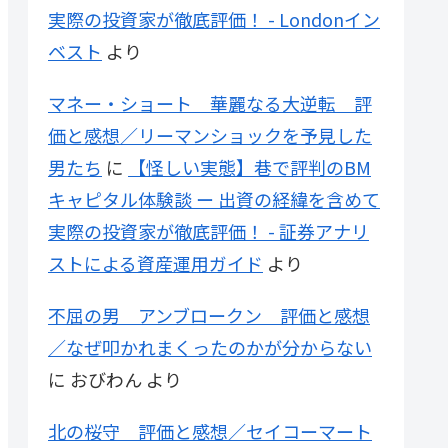
実際の投資家が徹底評価！ - Londonイン
ベスト
より
マネー・ショート 華麗なる大逆転 評
価と感想／リーマンショックを予見した
男たち
に
【怪しい実態】巷で評判のBM
キャピタル体験談 ー 出資の経緯を含めて
実際の投資家が徹底評価！ - 証券アナリ
ストによる資産運用ガイド
より
不屈の男 アンブロークン 評価と感想
／なぜ叩かれまくったのかが分からない
に
おびわん
より
北の桜守 評価と感想／セイコーマート