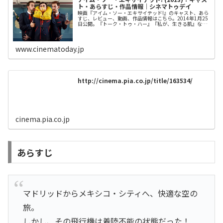
ト・あらすじ・作品情報｜シネマトゥデイ
映画『アイム・ソー・エキサイテッド!』のキャスト、あら
すじ、レビュー、動画、作品情報はこちら。2014年1月25
日公開。『トーク・トゥ・ハー』『私が、生きる肌』など
の鬼才ペドロ・アルモドバルによるコメディー。
www.cinematoday.jp
http://cinema.pia.co.jp/title/163534/
cinema.pia.co.jp
あらすじ
マドリッドからメキシコ・シティへ、快適な空の
旅。
しかし、その飛行機は着陸不能の状態だった！