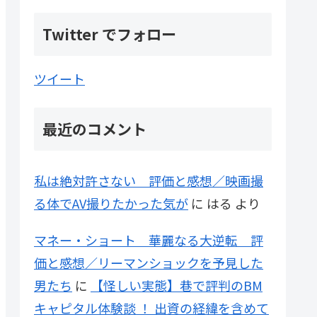
Twitter でフォロー
ツイート
最近のコメント
私は絶対許さない 評価と感想／映画撮
る体でAV撮りたかった気が
に
はる
より
マネー・ショート 華麗なる大逆転 評
価と感想／リーマンショックを予見した
男たち
に
【怪しい実態】巷で評判のBM
キャピタル体験談 ！ 出資の経緯を含めて