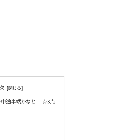
次
で中途半端かなと ☆3点