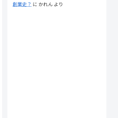
創業史？
に
かれん
より