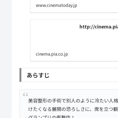
www.cinematoday.jp
http://cinema.pi
cinema.pia.co.jp
あらすじ
美容整形の手術で別人のように冷たい人
けたくなる展開の恐ろしさに、席を立つ
グランプリの衝撃作！