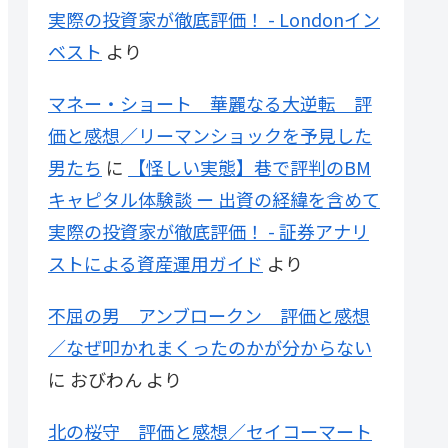
実際の投資家が徹底評価！ - Londonイン
ベスト
より
マネー・ショート 華麗なる大逆転 評
価と感想／リーマンショックを予見した
男たち
に
【怪しい実態】巷で評判のBM
キャピタル体験談 ー 出資の経緯を含めて
実際の投資家が徹底評価！ - 証券アナリ
ストによる資産運用ガイド
より
不屈の男 アンブロークン 評価と感想
／なぜ叩かれまくったのかが分からない
に
おびわん
より
北の桜守 評価と感想／セイコーマート