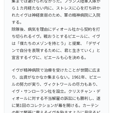
集までは避けられなかった。フランス陸軍入隊か
ら１カ月経たない内に、ストレスに心を打ち砕か
れたイヴは神経衰弱のため、軍の精神病院に入院
する。
除隊後、病気を理由にディオール社から契約を打
ち切られるイヴ。戦おうとするピエールに、イヴ
は「僕たちのメゾンを持とう」と提案、「デザイ
ンで自分を表現するために、君と生きていく」と
宣言するイヴに、ピエールも心を決める。
イヴが精神病院で治療を受けたことが世間に広ま
り、出資がなかなか集まらない。1961年、ピエー
ルの努力が実り、ヴィクトワールの尽力もあり、
イヴ・サンローラン社を設立。クリスチャン・デ
ィオールに対する不当解雇の訴訟にも勝利し、遂
に第1回のコレクションが幕を開ける。カーテン
の影で緊張に震えるイヴを励ますように見守るピ