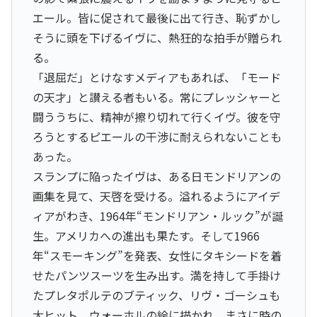
エール。皆に促されて最後に出て行き、恥ずかし
そうに頭を下げるイヴに、熱狂的な拍手が贈られ
る。
「退屈だ」とけなすメディアもあれば、「モード
の天才」と讃える者もいる。常にプレッシャーと
闘ううちに、精神が擦り切れて行くイヴ。彼を守
ろうとするピエールの干渉に耐えられないことも
あった。
スランプに陥ったイヴは、ある日モンドリアンの
画集を見て、天啓を受ける。溢れるようにアイデ
ィアがわき、1964年“モンドリアン・ルック”が誕
生。アメリカへの進出も果たす。そして1966
年“スモーキング”を発表、女性にタキシードを着
せたパンツスーツを生み出す。満を持して手掛け
たプレタポルテのブティック、リヴ・ゴーシュも
大ヒット、ウォーホルの絵に描かれ、まさに時の