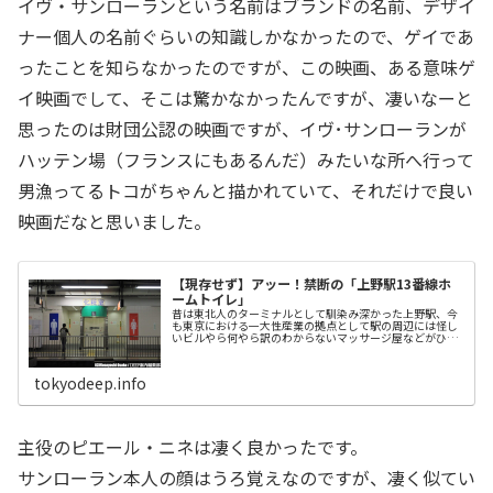
イヴ・サンローランという名前はブランドの名前、デザイ
ナー個人の名前ぐらいの知識しかなかったので、ゲイであ
ったことを知らなかったのですが、この映画、ある意味ゲ
イ映画でして、そこは驚かなかったんですが、凄いなーと
思ったのは財団公認の映画ですが、イヴ･サンローランが
ハッテン場（フランスにもあるんだ）みたいな所へ行って
男漁ってるトコがちゃんと描かれていて、それだけで良い
映画だなと思いました。
【現存せず】アッー！禁断の「上野駅13番線ホ
ームトイレ」
昔は東北人のターミナルとして馴染み深かった上野駅、今
も東京における一大性産業の拠点として駅の周辺には怪し
いビルやら何やら訳のわからないマッサージ屋などがひし
めいている暗黒街。
tokyodeep.info
主役のピエール・ニネは凄く良かったです。
サンローラン本人の顔はうろ覚えなのですが、凄く似てい