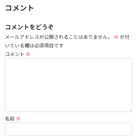
コメント
コメントをどうぞ
メールアドレスが公開されることはありません。
※
が付
いている欄は必須項目です
コメント
※
名前
※