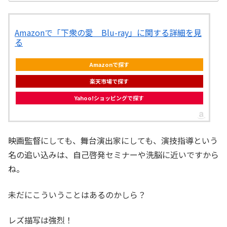
Amazonで「下衆の愛 Blu-ray」に関する詳細を見
る
Amazonで探す
楽天市場で探す
Yahoo!ショッピングで探す
映画監督にしても、舞台演出家にしても、演技指導という
名の追い込みは、自己啓発セミナーや洗脳に近いですから
ね。
未だにこういうことはあるのかしら？
レズ描写は強烈！