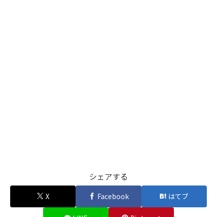
シェアする
X
Facebook
はてブ