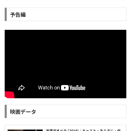
予告編
映画データ
過激派オペラ (2016)：キャスト・あらすじ・作