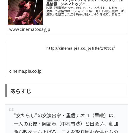
品情報｜シネマトゥデイ
映画『過激派オペラ』のキャスト、あらすじ、レビュー、
動画、作品情報はこちら。2016年10月1日公開。劇団「毛
皮族」を設立した江本純子が初メガホンを取り、自身の自
伝的小説「股間」を基につづる赤裸々な恋愛ドラマ。
www.cinematoday.jp
http://cinema.pia.co.jp/title/170902/
cinema.pia.co.jp
あらすじ
“女たらし”の女演出家・重信ナオコ（早織）は、
一人の女優・岡高春（中村有沙）と出会い、劇団
毛布教を立ち上げる。二人を取り囲む女優たちの