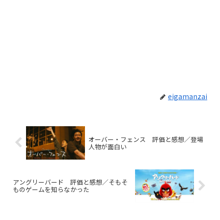
eigamanzai
オーバー・フェンス 評価と感想／登場
人物が面白い
アングリーバード 評価と感想／そもそ
ものゲームを知らなかった