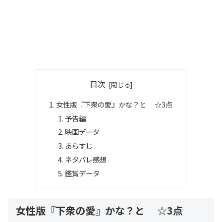
目次
女性版『下衆の愛』かな？と ☆3点
予告編
映画データ
あらすじ
ネタバレ感想
鑑賞データ
女性版『下衆の愛』かな？と ☆3点