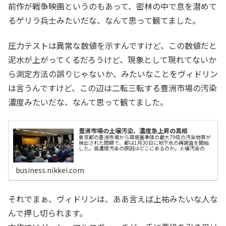
前作が戦争映画というのもあって、密林の中で息を潜めて
るゲリラ兵士みたいだな、なんて思って観てました。
圧力テストは異常な数値を示すんですけど、この数値だと
泥水が上がってくるだろうけど、現象として現れてないか
ら測定方法の誤りじゃないか、みたいなことをヴィドリン
は言うんですけど、この辺は二転三転する豊洲市場の汚染
濃度みたいだな、なんて思って観てました。
豊洲市場の土壌汚染、濃度急上昇の真相
東京都の豊洲市場から環境基準値の最大79倍の汚染物質が
検出された問題で、都は1月30日に地下水の再調査を開始
した。高濃度汚染の原因はどこにあるのか。土壌汚染の専
門家に話を聞いた。
business.nikkei.com
それでまぁ、ヴィドリンは、ああ言えば上祐みたいな人な
んで押し切られます。