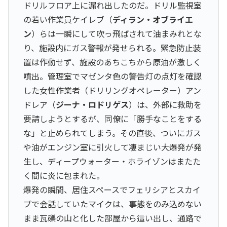
ドリルフロア上に漏れ出したのだ。ドリル監視室
の若い作業員ケイレブ（
ディラン・オブライエ
ン
）らは一瞬にして吹っ飛ばされて油まみれとな
り、施設内にガス警報が発せられる。緊急防止装
置は作動せず、施設のあちこちから原油が激しく
噴出。管理室でマゼンタ色の警告灯の点灯を確認
した女性作業者（ドリリングオペレーター）アン
ドレア（
ジーナ・ロドリゲス
）は、外部に救助を
要請しようとするが、同僚に「勝手なことをする
な」と止められてしまう。その直後、ついにガス
や油がエンジン室に引火して凄まじい大爆発が発
生し、ディープウォーター・ホライゾンはまたた
く間に炎に包まれた。
爆発の瞬間、居住スペースでフェリシアとスカイ
プで会話していたマイクは、事態をのみ込めない
まま瓦礫の山と化した部屋から這い出し、通路で