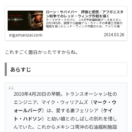
ローン・サバイバー 評価と感想／アフガニスタ
ン紛争でのレッド・ウィング作戦を描く
テーマがテーマだけに ☆4点予告編映画データあらすじ
2005年6月、国際テロ組織アル・カイーダの重要工作員の
暗殺を狙ったレッド・ウィング作戦のため、アメリカ海軍
特殊部隊ネイビー・シールズはアフガニスタンに赴く。4
人の隊員が山岳地帯で偵察をし...
2014.03.26
eigamanzai.com
これすごく面白かったですからね。
あらすじ
2010年4月20日の早朝。トランスオーシャン社の
エンジニア、マイク・ウィリアムズ（
マーク・ウ
ォールバーグ
）は、愛する妻フェリシア（
ケイ
ト・ハドソン
）と幼い娘とのしばしの別れを惜し
んでいた。これからメキシコ湾沖の石油掘削施設