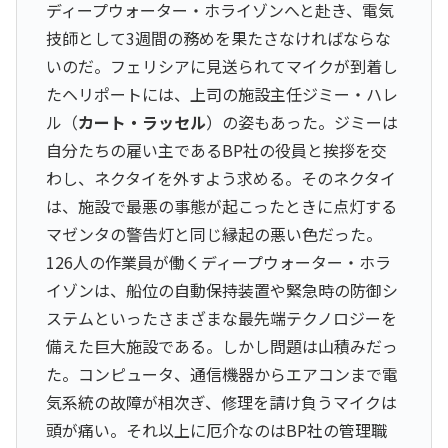
ディープウォーター・ホライゾンへと赴き、電気
技師として3週間の務めを果たさなければならな
いのだ。フェリシアに見送られてマイクが到着し
たヘリポートには、上司の施設主任ジミー・ハレ
ル（
カート・ラッセル
）の姿もあった。ジミーは
自分たちの雇い主であるBP社の役員と挨拶を交
わし、ネクタイを外すよう求める。そのネクタイ
は、施設で最悪の事態が起こったときに点灯する
マゼンタの警告灯と同じ縁起の悪い色だった。
126人の作業員が働くディープウォーター・ホラ
イゾンは、船位の自動保持装置や緊急時の防御シ
ステムといったさまざまな最先端テクノロジーを
備えた巨大施設である。しかし問題は山積みだっ
た。コンピュータ、通信機器からエアコンまで電
気系統の故障が相次ぎ、修理を請け負うマイクは
頭が痛い。それ以上に厄介なのはBP社の管理職