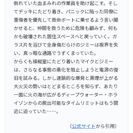
倒れていた血まみれの作業員を助け起こす。そし
てデッキにたどり着き、パニックに陥った同僚に
重傷者を優先して救命ボートに乗せるよう言い聞
かせると、仲間を救うために危険も顧みず、何も
かも破壊された居住スペースへと戻っていく。ガ
ラス片を浴びて全身傷だらけのジミーは視界を失
い、真っ暗な通路でうずくまっていた。
からくも操縦室にたどり着いたマイクとジミー
は、さらなる事態の悪化を阻止しようと電源の復
旧を試みる。しかし連鎖的な爆発と黒煙が上がる
大火災の勢いはとどまるところを知らず、あたり
一面に火の海が広がるディープウォーター・ホラ
イゾンからの脱出可能なタイムリミットはもう間
近に迫っていた……。
（
公式サイト
から引用）