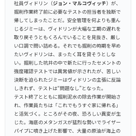
社員ヴィドリン（
ジョン・マルコヴィッチ
）が、
掘削作業終了前に必要なテストの担当者を独断で
帰してしまったことだ。安全管理を何よりも重ん
じるジミーは、ヴィドリンが大幅な工期の遅れを
取り戻そうともくろんでいることを見抜き、厳し
い口調で問い詰める。それでも掘削の時期を早め
たいヴィドリンは、まったく耳を貸そうとしな
い。掘削した坑井の中で新たに行ったセメントの
強度確認テストでは異常値が示されたが、苦しい
決断を迫られたジミーはヴィドリンの主張に反論
しきれず、テストは“問題なし”となった。
テスト終了とともに掘削泥水の除去作業が開始さ
れ、作業員たちは「これでもうすぐ家に帰れる」
と活気づく。ところがその夜、恐ろしい異変が生
じた。海底のメタンガスが猛烈な勢いでライザー
パイプに噴き上げた影響で、大量の原油が海上の