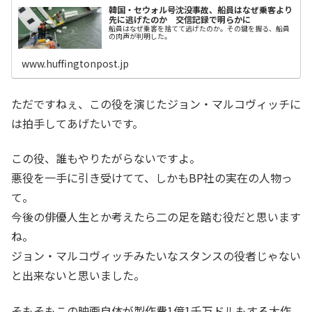
韓国・セウォル号沈没事故、船員はなぜ乗客より
先に逃げたのか 交信記録で明らかに
船員はなぜ乗客を捨てて逃げたのか。その鍵を握る、船員
の肉声が判明した。
www.huffingtonpost.jp
ただですねぇ、この役を演じたジョン・マルコヴィッチに
は拍手してあげたいです。
この役、誰もやりたがらないですよ。
悪役を一手に引き受けてて、しかもBP社の実在の人物っ
て。
今後の俳優人生とか考えたら二の足を踏む役だと思います
ね。
ジョン・マルコヴィッチみたいなスタンスの役者じゃない
と出来ないと思いました。
そもそもこの映画自体が製作費1億1千万ドルもする大作